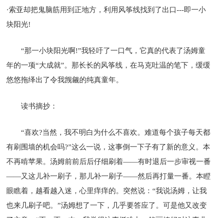
·索亚却把鬼脑筋用到正地方，利用风筝线找到了出口---即一小
块阳光!
“那一小块阳光啊!”我轻吁了一口气，它真的代表了汤姆童
年的一项“大成就”。那长长的风筝线，在马克吐温的笔下，缓缓
悠悠拖绎出了令我觊觎的纯真童年。
读书摘抄：
“喜欢?当然，我不明白为什么不喜欢。难道每个孩子每天都
有刷围墙的机会吗?”这么一说，这事倒一下子有了新的意义。本
不再啃苹果。汤姆前前后后仔细刷着——有时退后一步审视一番
——又这儿补一刷子，那儿补一刷子——然后再打量一番。本瞪
眼瞧着，越看越入迷，心里痒痒的。突然说：“我说汤姆，让我
也来几刷子吧。”汤姆想了一下，几乎要答应了。可是他又改变