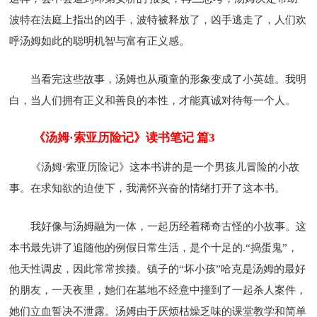
波特在法庭上指出的凶手，波特被释放了，凶手逃走了，人们欢
呼汤姆如此的聪明机智与富有正义感。
当看完这些故事，汤姆也从顽童的形象变成了小英雄。我明
白，当人们拥有正义和善良的本性，才能真诚对待每一个人。
《汤姆·索亚历险记》读书笔记 篇3
《汤姆·索亚历险记》这本书讲的是一个男孩儿冒险的小故
事。在求知欲的迫使下，我满怀兴奋的情绪打开了这本书。
我好像与汤姆融为一体，一起历经着稀奇古怪的小故事。这
本书最先讲了追随他的例假日常生活，是个十足的.“捣蛋鬼”，
他天性调皮，因此常常挨揍。镇子的“坏小孩”哈克是汤姆的最好
的朋友，一天夜里，她们在墓地不经意中撞到了一起杀人案件，
她们立血誓决不泄露。汤姆由于厌烦枯燥乏味的课堂教学和简单