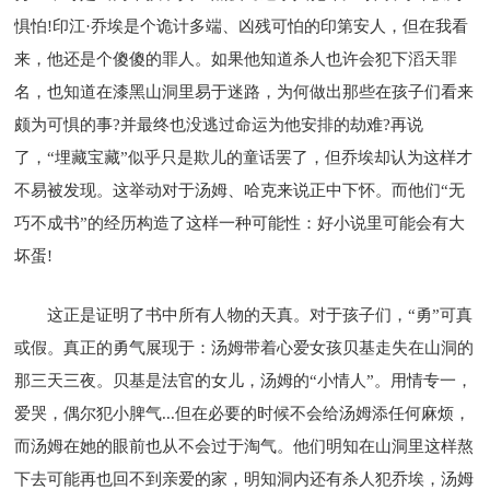
惧怕!印江·乔埃是个诡计多端、凶残可怕的印第安人，但在我看
来，他还是个傻傻的罪人。如果他知道杀人也许会犯下滔天罪
名，也知道在漆黑山洞里易于迷路，为何做出那些在孩子们看来
颇为可惧的事?并最终也没逃过命运为他安排的劫难?再说
了，“埋藏宝藏”似乎只是欺儿的童话罢了，但乔埃却认为这样才
不易被发现。这举动对于汤姆、哈克来说正中下怀。而他们“无
巧不成书”的经历构造了这样一种可能性：好小说里可能会有大
坏蛋!
这正是证明了书中所有人物的天真。对于孩子们，“勇”可真
或假。真正的勇气展现于：汤姆带着心爱女孩贝基走失在山洞的
那三天三夜。贝基是法官的女儿，汤姆的“小情人”。用情专一，
爱哭，偶尔犯小脾气...但在必要的时候不会给汤姆添任何麻烦，
而汤姆在她的眼前也从不会过于淘气。他们明知在山洞里这样熬
下去可能再也回不到亲爱的家，明知洞内还有杀人犯乔埃，汤姆