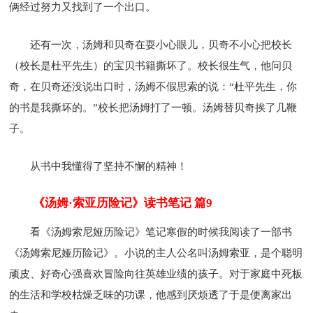
俩经过努力又找到了一个出口。
还有一次，汤姆和贝奇在耍小心眼儿，贝奇不小心把校长
（校长是杜平先生）的宝贝书籍撕坏了。校长很生气，他问贝
奇，在贝奇还没说出口时，汤姆不假思索的说：“杜平先生，你
的书是我撕坏的。”校长把汤姆打了一顿。汤姆替贝奇挨了几鞭
子。
从书中我懂得了坚持不懈的精神！
《汤姆·索亚历险记》读书笔记 篇9
看《汤姆索尼娅历险记》笔记寒假的时候我阅读了一部书
《汤姆索尼娅历险记》。小说的主人公名叫汤姆索亚，是个聪明
顽皮、好奇心强喜欢冒险向往英雄业绩的孩子。对于家庭中死板
的生活和学校枯燥乏味的功课，他感到厌烦透了于是便离家出