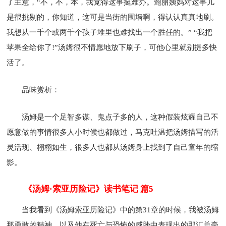
了主意，“不，不，本，我觉得这事挺难办。鲍丽姨妈对这事儿
是很挑剔的，你知道，这可是当街的围墙啊，得认认真真地刷。
我想从一千个或两千个孩子堆里也难找出一个胜任的。” “我把
苹果全给你了!”汤姆很不情愿地放下刷子，可他心里就别提多快
活了。
品味赏析：
汤姆是一个足智多谋、鬼点子多的人，这种假装炫耀自己不
愿意做的事情很多人小时候也都做过，马克吐温把汤姆描写的活
灵活现、栩栩如生，很多人也都从汤姆身上找到了自己童年的缩
影。
《汤姆·索亚历险记》读书笔记 篇5
当我看到《汤姆索亚历险记》中的第31章的时候，我被汤姆
那勇敢的精神，以及他在死亡与恐怖的威胁中表现出的那汇总毫