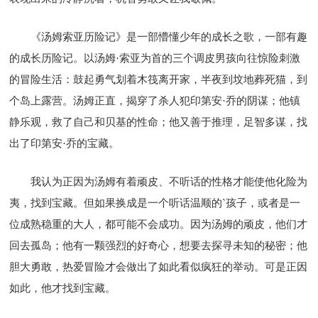
《汤姆索亚历险记》是一部懵懂少年的成长之歌，一部有趣
的成长历险记。以汤姆·索亚为首的三个调皮男孩向往惊险刺激
的冒险生活：鼓起勇气划着木筏离开家，半夜到坟地葬死猫，到
个岛上露营。汤姆正直，揭穿了杀人犯印第安·乔的阴谋；他镇
静乐观，救了自己和贝基的性命；他又善于推理，足智多谋，找
出了印第安·乔的宝藏。
我认为正因为汤姆有着顽皮、不听话的性格才能使他化险为
夷，找到宝藏。但如果换成是一个听话温顺的`孩子，或者是一
位成熟稳重的大人，都可能不会成功。因为汤姆的顽皮，他们才
回去孤岛；他有一颗强烈的好奇心，想要去探寻未知的秘密；他
胆大勇敢，热爱冒险才会做出了如此看似疯狂的举动。可是正因
如此，他才找到宝藏。