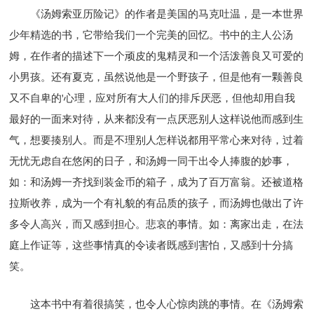
《汤姆索亚历险记》的作者是美国的马克吐温，是一本世界
少年精选的书，它带给我们一个完美的回忆。书中的主人公汤
姆，在作者的描述下一个顽皮的鬼精灵和一个活泼善良又可爱的
小男孩。还有夏克，虽然说他是一个野孩子，但是他有一颗善良
又不自卑的'心理，应对所有大人们的排斥厌恶，但他却用自我
最好的一面来对待，从来都没有一点厌恶别人这样说他而感到生
气，想要揍别人。而是不理别人怎样说都用平常心来对待，过着
无忧无虑自在悠闲的日子，和汤姆一同干出令人捧腹的妙事，
如：和汤姆一齐找到装金币的箱子，成为了百万富翁。还被道格
拉斯收养，成为一个有礼貌的有品质的孩子，而汤姆也做出了许
多令人高兴，而又感到担心。悲哀的事情。如：离家出走，在法
庭上作证等，这些事情真的令读者既感到害怕，又感到十分搞
笑。
这本书中有着很搞笑，也令人心惊肉跳的事情。在《汤姆索