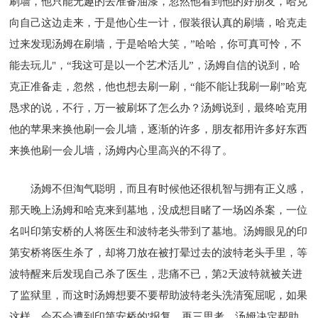
刷墙，他只能无趣的去准备油漆，忽然他看到他的好朋友，哈克
向自己这边走来，于是他心生一计，假装很认真的刷墙，哈克走
过来发现汤姆在刷墙，于是哈哈大笑，”哈哈，你可真可怜，不
能去玩儿"，“我这可是以一个艺术活儿”，汤姆自信的说到，哈
克正准备走，忽然，他也想去刷一刷，“能不能让我刷一刷”哈克
恳求的说，不行，万一被刷坏了怎么办？汤姆说到，最终哈克用
他的苹果来换他刷一会儿墙，逐渐的许多，朋友都用许多好东西
来换他刷一会儿墙，汤姆内心里高兴的不得了。
汤姆不但淘气聪明，而且有时候他还很机智与拥有正义感，
那天晚上汤姆和哈克来到墓地，没成想目睹了一场凶杀案，一位
名叫印第安桥的人将医生和波特老头带到了墓地。汤姆眼见的印
第安桥将医生杀了，却将刀放在被打晕过去的波特老头手里，等
波特醒来后发现自己杀了医生，悲痛不已，第2天波特就被关进
了监狱里，而这时汤姆想要不要帮助波特老头洗清冤屈呢，如果
这样，会不会遭到印第安桥的'报复，再三思考，汤姆决定帮助