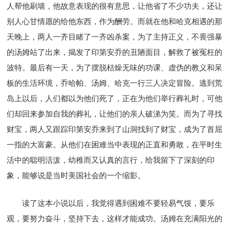
人帮他刷墙，他故意表现的很有意思，让他省了不少功夫，还让
别人心甘情愿的给他东西，作为酬劳。而就在他和哈克相遇的那
天晚上，两人一齐目睹了一齐凶杀案，为了主持正义，不畏强暴
的汤姆站了出来，揭发了印第安乔的丑陋面目，解救了被冤枉的
波特。最后有一天，为了摆脱枯燥无味的功课、虚伪的教义和呆
板的生活环境，乔哈帕、汤姆、哈克一行三人决定冒险。逃到荒
岛上以后，人们都以为他们死了，正在为他们举行葬礼时，可他
们却回来参加自我的葬礼，让他们的亲人破涕为笑。而为了寻找
财宝，两人又跟踪印第安乔来到了山洞找到了财宝，成为了首屈
一指的大富豪。从他们在困难当中表现的正直和勇敢，在平时生
活中的聪明活泼，幼稚而又认真的言行，给我留下了深刻的印
象，能够说是当时美国社会的一个缩影。
读了这本小说以后，我觉得遇到困难不要轻易气馁，要乐
观，要努力奋斗，坚持下去，这样才能成功。汤姆在充满阳光的