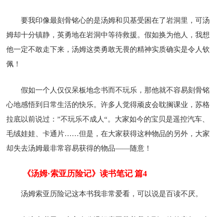
要我印像最刻骨铭心的是汤姆和贝基受困在了岩洞里，可汤
姆却十分镇静，英勇地在岩洞中等待救援。假如换为他人，我想
他一定不敢走下来，汤姆这类勇敢无畏的精神实质确实是令人钦
佩！
假如一个人仅仅呆板地念书而不玩乐，那他就不容易刻骨铭
心地感悟到日常生活的快乐。许多人觉得顽皮会耽搁课业，苏格
拉底以前说过：”不玩乐不成人“。大家如今的宝贝是遥控汽车、
毛绒娃娃、卡通片……但是，在大家获得这种物品的另外，大家
却失去汤姆最非常容易获得的物品——随意！
《汤姆·索亚历险记》读书笔记 篇4
汤姆索亚历险记这本书我非常爱看，可以说是百读不厌。