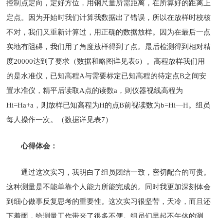
控制点定向，定好方位，用钢尺量所需距离，在所算好的距离上
定点。因为开始时我们计算我数据出了错误，所以在放样时校核
不对，我们又重新计算过，用正确的数据放样。因为在最后一点
实地有阻碍，我们用了角度放样得到了点。最后检测得到相对精
度20000达到了要求（数据和略图详见表6）。高程放样我们用
的是水准仪，已知高程A与需要标定已知高程的待定点B之间安
置水准仪，精平后读取A点的读数a，则仪器视线高程为
Hi=Ha+a，则放样已知高程为H的点B前视读数为b=Hi—H。组员
每人操作一次。（数据详见表7）
心得体会：
通过这次实习，我明白了组员团结一致，密切配合的可贵。
这种测量是不能单靠个人能力所能完成的。同时我更加深刻体会
到细心做事反复思考的重要性。这次实习很坚苦，天冷，而且还
下着雨，给测量工作带来了很多不便。组员们早起不午休的测