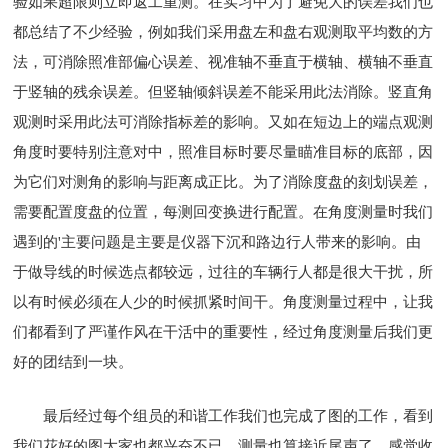
验如果超限则立即返工重测。在实习中为了避免大的误差我们也
都总结了不少经验，例如我们采用盘左和盘右观测取平均数的方
法，可消除照准部偏心误差、视准轴不垂直于横轴、横轴不垂直
于竖轴的残余误差。但竖轴倾斜误差不能采用此法消除。竖直角
观测时采用此法可消除指标差的影响。又如在短边上的端点观测
角度时要特别注意对中，照准目标时要尽量瞄准目标的底部，因
为它们对测角的影响与距离成正比。为了消除度盘的刻划误差，
需要配置度盘的位置，每测回变换进行配置。在角度测量时我们
遇到的'主要问题是主要是仪器下沉和路边行人带来的影响。由
于做导线的时候选点都较远，过往的车辆行人都是很大干扰，所
以有时候必须在人少的时候抓紧时间干。角度测量过程中，让我
们都看到了严谨作风在干活中的重要性，经过角度测量后我们更
好的团结到一块。
最后经过每个组员的和谐工作我们也完成了图的工作，看到
我们花好的图大家也都兴奋不已。测量也算接近尾声了，感觉收