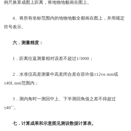
例尺换算成图上距离，将地物地貌画在图上。
4、将所有坐标范围内的地物地貌全都画在图上，并用规定
符号表示。
六．测量精度：
1．距离往返测量相对误差不超过1/3000；
2．水准仪高差测量中高差闭合差在容许值±12vn mm或
±40L mm范围内；
3．测内角时一测回中上、下半测回角值之差不得超过
±40``。
七．计算成果和示意图见测设数据计算表。