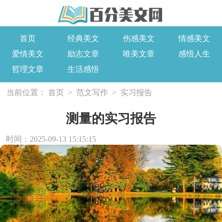
首页
经典美文
伤感美文
情感美文
爱情美文
励志文章
唯美文章
感悟人生
哲理文章
生活感悟
当前位置：
首页
>
范文写作
>
实习报告
测量的实习报告
时间：2025-09-13 15:15:15