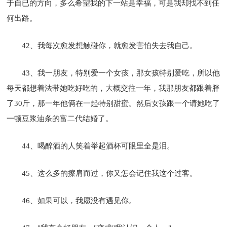
于自已的方向，多么希望我的下一站是幸福，可是我却找不到任
何出路。
42、我每次愈发想触碰你，就愈发害怕失去我自己。
43、我一朋友，特别爱一个女孩，那女孩特别爱吃，所以他
每天都想着法带她吃好吃的，大概交往一年，我那朋友都跟着胖
了30斤，那一年他俩在一起特别甜蜜。然后女孩跟一个请她吃了
一顿豆浆油条的富二代结婚了。
44、喝醉酒的人笑着举起酒杯可眼里全是泪。
45、这么多的擦肩而过，你又怎会记住我这个过客。
46、如果可以，我愿没有遇见你。