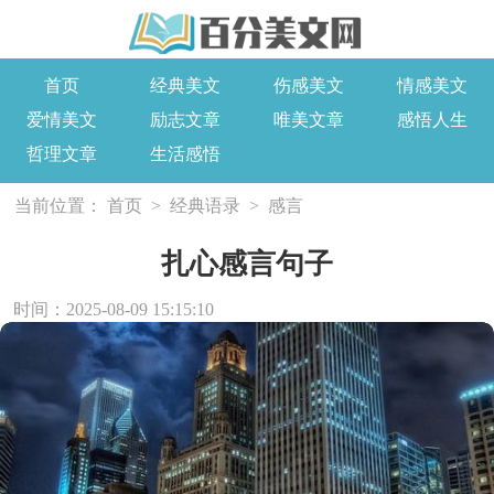
首页
经典美文
伤感美文
情感美文
爱情美文
励志文章
唯美文章
感悟人生
哲理文章
生活感悟
当前位置：
首页
>
经典语录
>
感言
扎心感言句子
时间：2025-08-09 15:15:10