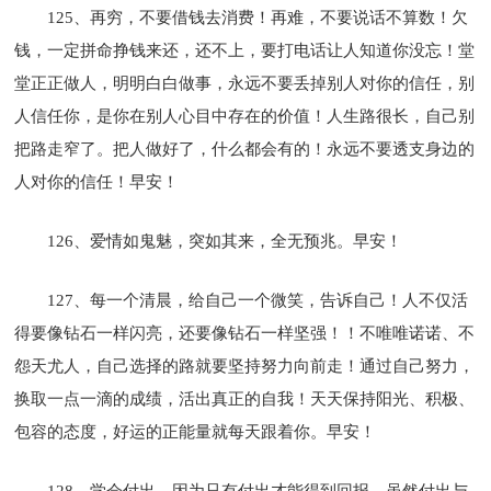
125、再穷，不要借钱去消费！再难，不要说话不算数！欠
钱，一定拼命挣钱来还，还不上，要打电话让人知道你没忘！堂
堂正正做人，明明白白做事，永远不要丢掉别人对你的信任，别
人信任你，是你在别人心目中存在的价值！人生路很长，自己别
把路走窄了。把人做好了，什么都会有的！永远不要透支身边的
人对你的信任！早安！
126、爱情如鬼魅，突如其来，全无预兆。早安！
127、每一个清晨，给自己一个微笑，告诉自己！人不仅活
得要像钻石一样闪亮，还要像钻石一样坚强！！不唯唯诺诺、不
怨天尤人，自己选择的路就要坚持努力向前走！通过自己努力，
换取一点一滴的成绩，活出真正的自我！天天保持阳光、积极、
包容的态度，好运的正能量就每天跟着你。早安！
128、学会付出，因为只有付出才能得到回报，虽然付出与