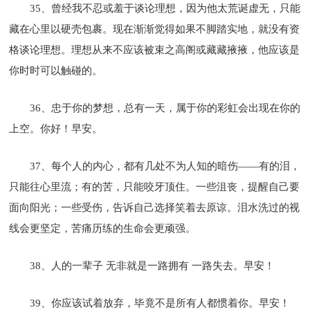
35、曾经我不忍或羞于谈论理想，因为他太荒诞虚无，只能
藏在心里以硬壳包裹。现在渐渐觉得如果不脚踏实地，就没有资
格谈论理想。理想从来不应该被束之高阁或藏藏掖掖，他应该是
你时时可以触碰的。
36、忠于你的梦想，总有一天，属于你的彩虹会出现在你的
上空。你好！早安。
37、每个人的内心，都有几处不为人知的暗伤——有的泪，
只能往心里流；有的苦，只能咬牙顶住。一些沮丧，提醒自己要
面向阳光；一些受伤，告诉自己选择笑着去原谅。泪水洗过的视
线会更坚定，苦痛历练的生命会更顽强。
38、人的一辈子 无非就是一路拥有 一路失去。早安！
39、你应该试着放弃，毕竟不是所有人都惯着你。早安！