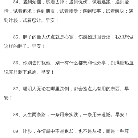
84、遇到烦恼，试着丢掉；遇到忧伤，试着逃跑；遇到爱
情，试着追求；遇到朋友，试着接受；遇到琐事，试着解决；遇
到计较，试着忍让。早安！
85、胖子的最大优点就是心宽，伤感如过眼云烟，我也想做
这样的胖子。早安！
86、你别去打扰他，别一有什么都想和他分享，别满腔热血
说完只剩下尴尬。早安！
87、聪明人无论在哪里跌倒，都会捡点儿有用的东西。早
安！
88、人生两条路，一条用来实践，一条用来遗憾。早安！
89、让步，在情感中不是退却，也不是从权，而是一种尊