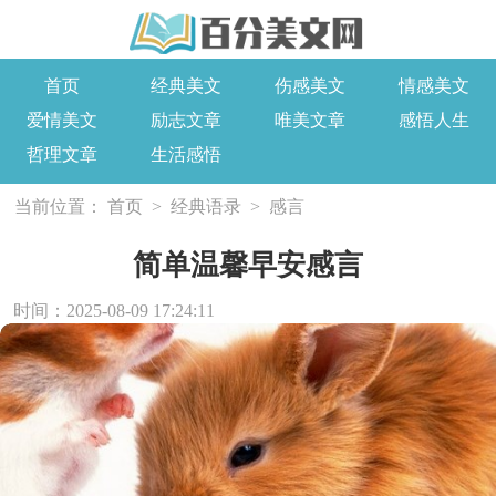
首页
经典美文
伤感美文
情感美文
爱情美文
励志文章
唯美文章
感悟人生
哲理文章
生活感悟
当前位置：
首页
>
经典语录
>
感言
简单温馨早安感言
时间：2025-08-09 17:24:11