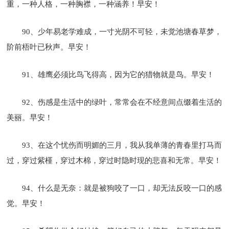
重，一种人格，一种胸襟，一种涵养！早安！
90、少年易老学难成，一寸光阴不可轻，未觉池塘春草梦，
阶前梧叶已秋声。早安！
91、雄鹰必须比鸟飞得高，因为它的猎物就是鸟。早安！
92、伤感是生活中的绿叶，常常会在不经意间点缀着生活的
美丽。早安！
93、在这个忧伤而明媚的三月，我从我单薄的青春里打马而
过，穿过紫槿，穿过木棉，穿过时隐时现的悲喜和无常。早安！
94、什么是无奈：就是被狗咬了一口，却无法反咬一口的感
觉。早安！