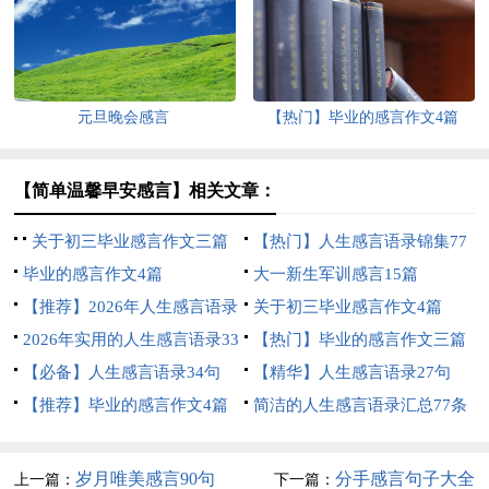
元旦晚会感言
【热门】毕业的感言作文4篇
【简单温馨早安感言】相关文章：
关于初三毕业感言作文三篇
【热门】人生感言语录锦集77
毕业的感言作文4篇
句
大一新生军训感言15篇
【推荐】2026年人生感言语录
关于初三毕业感言作文4篇
42句
2026年实用的人生感言语录33
【热门】毕业的感言作文三篇
条
【必备】人生感言语录34句
【精华】人生感言语录27句
【推荐】毕业的感言作文4篇
简洁的人生感言语录汇总77条
岁月唯美感言90句
分手感言句子大全
上一篇：
下一篇：