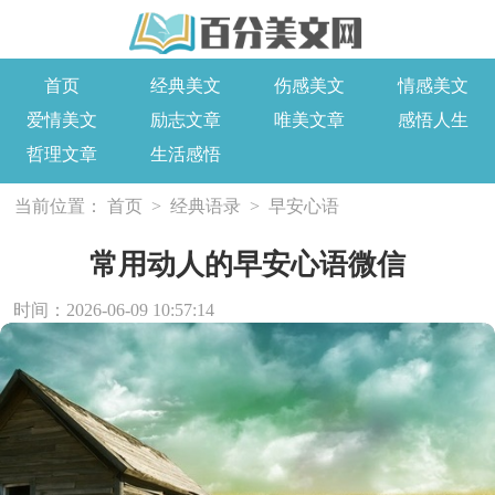
首页
经典美文
伤感美文
情感美文
爱情美文
励志文章
唯美文章
感悟人生
哲理文章
生活感悟
当前位置：
首页
>
经典语录
>
早安心语
常用动人的早安心语微信
时间：2026-06-09 10:57:14