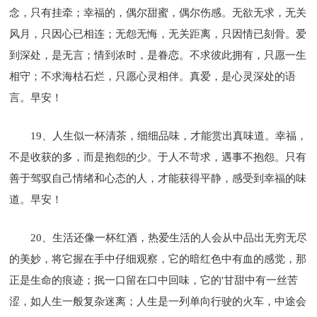
念，只有挂牵；幸福的，偶尔甜蜜，偶尔伤感。无欲无求，无关
风月，只因心已相连；无怨无悔，无关距离，只因情已刻骨。爱
到深处，是无言；情到浓时，是眷恋。不求彼此拥有，只愿一生
相守；不求海枯石烂，只愿心灵相伴。真爱，是心灵深处的语
言。早安！
19、人生似一杯清茶，细细品味，才能赏出真味道。幸福，
不是收获的多，而是抱怨的少。于人不苛求，遇事不抱怨。只有
善于驾驭自己情绪和心态的人，才能获得平静，感受到幸福的味
道。早安！
20、生活还像一杯红酒，热爱生活的人会从中品出无穷无尽
的美妙，将它握在手中仔细观察，它的暗红色中有血的感觉，那
正是生命的痕迹；抿一口留在口中回味，它的'甘甜中有一丝苦
涩，如人生一般复杂迷离；人生是一列单向行驶的火车，中途会