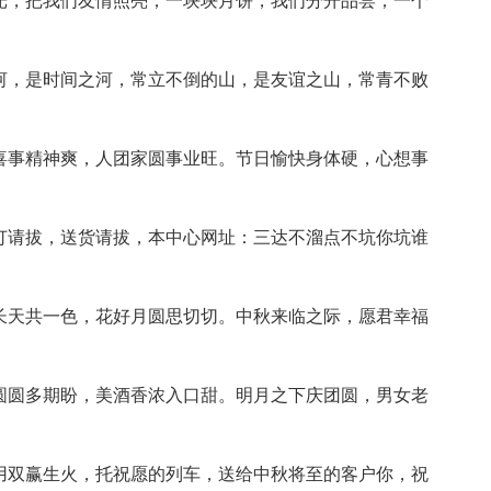
月光，把我们友情照亮；一块块月饼，我们分开品尝；一个
的河，是时间之河，常立不倒的山，是友谊之山，常青不败
喜事
精神爽，人团家圆事业旺。节日愉快身体硬，心想事
预订请拔，送货请拔，本中心
网址：三达不溜点不坑你坑谁
水长天共一色，花好月圆思切切。中秋来临之际，愿君幸福
饼圆圆多期盼，美酒香浓入口甜。明月之下庆团圆，男女老
，用双赢生火，托祝愿的列车，送给中秋将至的客户你，祝