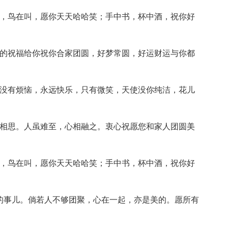
游，鸟在叫，愿你天天哈哈笑；手中书，杯中酒，祝你好
圆的祝福给你祝你合家团圆，好梦常圆，好运财运与你都
，没有烦恼，永远快乐，只有微笑，天使没你纯洁，花儿
继相思。人虽难至，心相融之。衷心祝愿您和家人团圆美
游，鸟在叫，愿你天天哈哈笑；手中书，杯中酒，祝你好
好的事儿。倘若人不够团聚，心在一起，亦是美的。愿所有