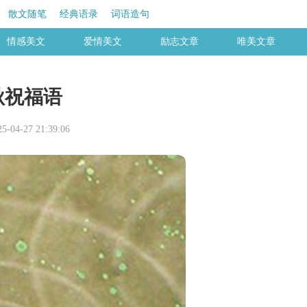
散文随笔
经典语录
词语造句
情感美文
爱情美文
励志文章
唯美文章
秋祝福语
04-27 21:39:06