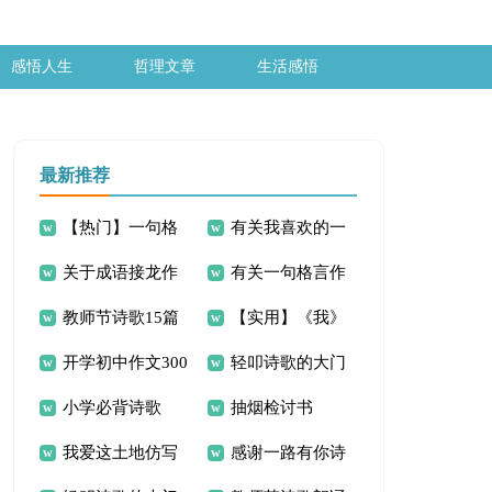
感悟人生
哲理文章
生活感悟
最新推荐
【热门】一句格
有关我喜欢的一
关于成语接龙作
有关一句格言作
言作文300字3篇
则格言作文300字汇
教师节诗歌15篇
【实用】《我》
文300字3篇
文300字4篇
编7篇
开学初中作文300
轻叩诗歌的大门
初中作文300字四篇
小学必背诗歌
抽烟检讨书
字集合八篇
作文300字集锦五篇
我爱这土地仿写
感谢一路有你诗