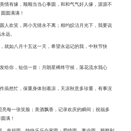
美美情有缘，顺顺当当心事圆，和和气气好人缘，源源不
，圆圆满满！
圆圆人欢笑，两小无猜永不离；相约皎洁月光下，我要说
福永远。
中，就如八月十五这一天，希望永远记的我，中秋节快
，发给你，短信一首：月朗星稀终守候，落花流水我心
工作虽然忙，保重身体别着凉，天凉秋意多珍重，有事没
，照亮每一张笑脸；美酒飘香，记录欢庆的瞬间；祝福多
样圆满！
人圆，幸福圆，快快乐乐合家圆；爱情圆，事业圆，顺顺利