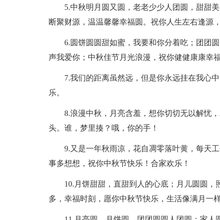
5.中秋明月圆又圆，老老少少人团圆，甜甜
断聚财源，温温馨馨幸福圆。祝你人生左右逢源
6.圆饼圆圆甜如蜜，我要和你分着吃；团团
声我爱你；中秋佳节月光浪漫，祝你健健康康幸
7.我们的距离虽然远，但是你永远挂在我心
乐。
8.浪漫中秋，月亮含羞，想你切切无以解忧
头。谁，梦里揍？哦，你的手！
9.又是一年秋雨凉，花自凋零落叶黄，每天
事多想想，祝你中秋节快乐！合家欢乐！
10.月饼甜甜，直甜到人的心底；月儿圆圆
多，幸福时刻，愿你中秋节快乐，生活像满月一
11.月亮圆，月饼圆，团团圆圆人团圆；家