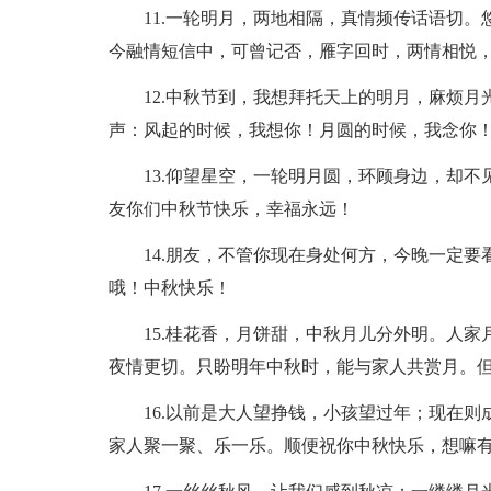
11.一轮明月，两地相隔，真情频传话语切
今融情短信中，可曾记否，雁字回时，两情相悦
12.中秋节到，我想拜托天上的明月，麻烦
声：风起的时候，我想你！月圆的时候，我念你
13.仰望星空，一轮明月圆，环顾身边，却
友你们中秋节快乐，幸福永远！
14.朋友，不管你现在身处何方，今晚一定
哦！中秋快乐！
15.桂花香，月饼甜，中秋月儿分外明。人
夜情更切。只盼明年中秋时，能与家人共赏月。
16.以前是大人望挣钱，小孩望过年；现在
家人聚一聚、乐一乐。顺便祝你中秋快乐，想嘛