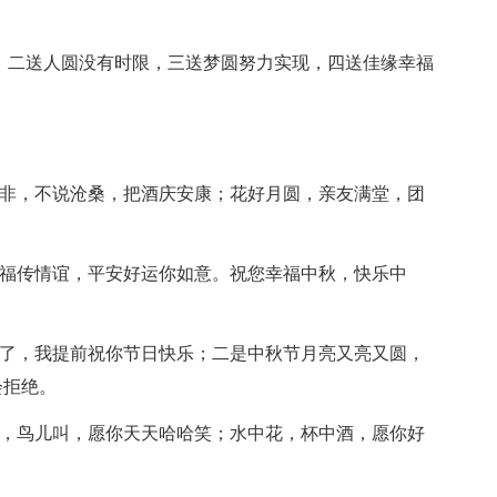
钱，二送人圆没有时限，三送梦圆努力实现，四送佳缘幸福
是非，不说沧桑，把酒庆安康；花好月圆，亲友满堂，团
祝福传情谊，平安好运你如意。祝您幸福中秋，快乐中
到了，我提前祝你节日快乐；二是中秋节月亮又亮又圆，
会拒绝。
游，鸟儿叫，愿你天天哈哈笑；水中花，杯中酒，愿你好