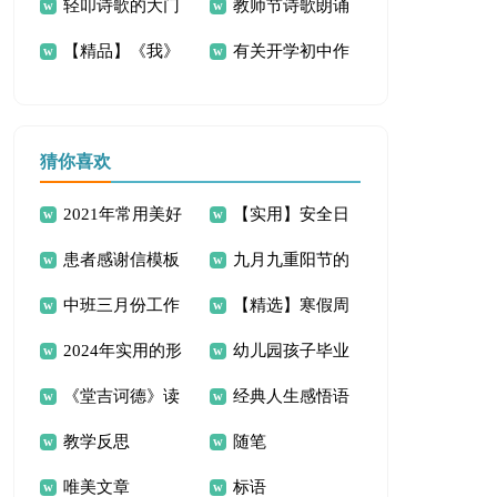
轻叩诗歌的大门
教师节诗歌朗诵
诗歌
歌
【精品】《我》
有关开学初中作
作文300字6篇
稿
初中作文300字6篇
文300字三篇
猜你喜欢
2021年常用美好
【实用】安全日
患者感谢信模板
九月九重阳节的
的晚安心语朋友圈锦
记四篇
中班三月份工作
【精选】寒假周
合集9篇
说说(8篇)
集84条
2024年实用的形
幼儿园孩子毕业
计划
记汇编8篇
《堂吉诃德》读
经典人生感悟语
容伤感的句子43句
感言
教学反思
随笔
后感(合集14篇)
句摘录46句
唯美文章
标语