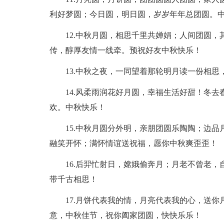
利好梦圆；今日圆，明日圆，岁岁年年总团圆。
12.中秋月圆，相思千里共婵娟；人间团圆
传，醇厚友情一线牵。预祝好友中秋快乐！
13.中秋之夜，一同望着那轮明月读一份相
14.风柔雨润花好月圆，幸福生活好甜！冬
欢。中秋快乐！
15.中秋月圆分外明，亲朋团圆乐陶陶；边
融笑开怀；满怀情谊送祝福，愿你中秋爽歪歪！
16.后羿忙射日，嫦娥偷奔月；月老不曾老
带千古相思！
17.月饼代表我的情，月亮代表我的心，送
意，中秋佳节，祝你阖家团圆，快快乐乐！