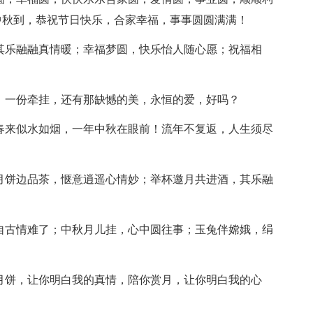
中秋到，恭祝节日快乐，合家幸福，事事圆圆满满！
，其乐融融真情暖；幸福梦圆，快乐怡人随心愿；祝福相
思，一份牵挂，还有那缺憾的美，永恒的爱，好吗？
去春来似水如烟，一年中秋在眼前！流年不复返，人生须尽
品月饼边品茶，惬意逍遥心情妙；举杯邀月共进酒，其乐融
，自古情难了；中秋月儿挂，心中圆往事；玉兔伴嫦娥，绢
你月饼，让你明白我的真情，陪你赏月，让你明白我的心