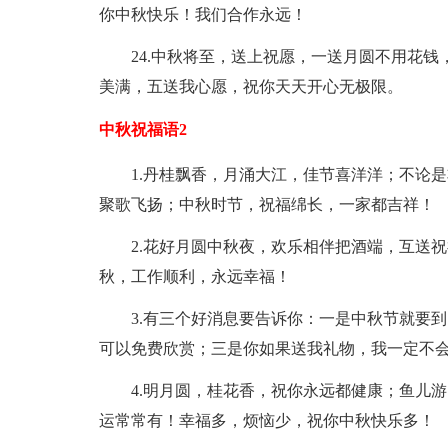
你中秋快乐！我们合作永远！
24.中秋将至，送上祝愿，一送月圆不用花
美满，五送我心愿，祝你天天开心无极限。
中秋祝福语2
1.丹桂飘香，月涌大江，佳节喜洋洋；不论
聚歌飞扬；中秋时节，祝福绵长，一家都吉祥！
2.花好月圆中秋夜，欢乐相伴把酒端，互送
秋，工作顺利，永远幸福！
3.有三个好消息要告诉你：一是中秋节就要
可以
免费欣赏；三是你如果送我礼物，我一定不
4.明月圆，桂花香，祝你永远都健康；鱼儿
运常常有！幸福多，烦恼少，祝你中秋快乐多！