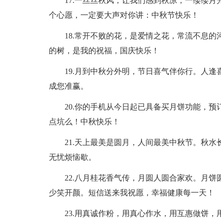
17.一丝丝秋风，让我们感到秋凉；一缕缕
个心愿，一定要大声对你讲：中秋节快乐！
18.常开不败的花，是爱情之花，常流不息
的树，是我的祝福，国庆快乐！
19.月到中秋分外明，节日喜气伴你行。人逢
成您准赢。
20.你的手机从今日起已具备买月饼功能，
点坑么！中秋快乐！
21.天上最美是圆月，人间最美中秋节。秋
无忧烦恼歇。
22.八月桂花香气传，月圆人圆合家欢。月
少笑开颜。短信送来我祝愿，幸福健康每一天！
23.用真诚作粉，用真心作水，用互惠做饼