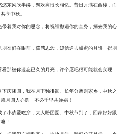
。悠悠东风吹半缕，聚欢离恨长相忆。昔日月满在西楼，而
，共享中秋。
月光带着我对你的思念，将祝福撒遍你的全身，捎去我的心
！
不见朋友们在眼前，倍感思念，短信送去甜蜜的月饼，祝朋
要看看那被你遗忘已久的月亮，许个愿吧很可能就会实现
家月下庆团圆，我在月下独徘徊。长年分离别家乡，中秋之
但愿月圆人亦圆，不必千里共婵娟！
则成了小孩爱吃穿，大人盼团圆。中秋节到了，回家好好跟
有嘛！