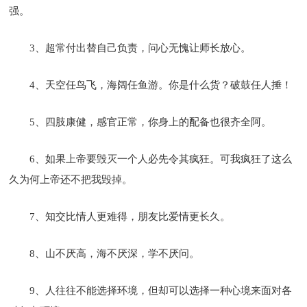
强。
3、超常付出替自己负责，问心无愧让师长放心。
4、天空任鸟飞，海阔任鱼游。你是什么货？破鼓任人捶！
5、四肢康健，感官正常，你身上的配备也很齐全阿。
6、如果上帝要毁灭一个人必先令其疯狂。可我疯狂了这么
久为何上帝还不把我毁掉。
7、知交比情人更难得，朋友比爱情更长久。
8、山不厌高，海不厌深，学不厌问。
9、人往往不能选择环境，但却可以选择一种心境来面对各