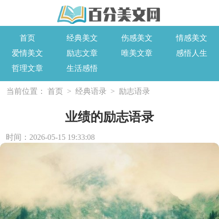
首页
经典美文
伤感美文
情感美文
爱情美文
励志文章
唯美文章
感悟人生
哲理文章
生活感悟
当前位置：
首页
>
经典语录
>
励志语录
业绩的励志语录
时间：2026-05-15 19:33:08