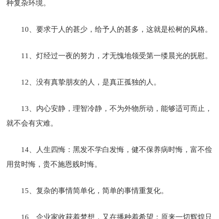
种复杂环境。
10、要求于人的甚少，给予人的甚多，这就是松树的风格。
11、灯经过一夜的努力，才无愧地领受第一缕晨光的抚慰。
12、没有真挚朋友的人，是真正孤独的人。
13、内心安静，理智冷静，不为外物所动，能够适可而止，
就不会有灾难。
14、人生四悔：黑发不学白发悔，健不保养病时悔，富不俭
用贫时悔，贵不施恩贱时悔。
15、复杂的事情简单化，简单的事情重复化。
16、企业家收获着梦想，又在播种着希望；原来一切辉煌只