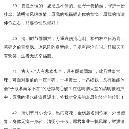
39、爱是永恒的，思念是不停的。遥寄一份情丝，守护一份
挂念。清明清风绵绵情，愿我的祝福驱走你的烦恼，愿我的情谊
伴你左右，只要你快乐就好！
40、清明时节雨飘摇，万重哀伤涌心潮。松柏林立日渐高，
墓碑之前青烟飘。凉风阵阵身旁绕，子规声声泣血叫。只愿天国
有欢笑，生者无忧幸福照。
41、古人云“人有悲欢离合，月有阴晴圆缺”，此乃世事常
理，可面对眼前的一座丰碑，一捧黄土，一吊纸钱，又有谁能体
会“子欲孝而亲不在”的悲凉与心酸？在这响彻天堂的清明鞭炮声
中，愿我的泪水能渗透泥土，将我对父亲的哀思能轻轻的传到！
42、清明节日小长假，出门赏花，金榜题名到你家；外出踏
青，身体无病一身轻；清明小长假，愿君事业一帆风顺，财源滚