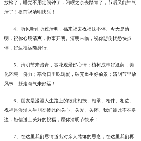
放松了，睡觉不用定闹钟了，闲暇之余去踏青了，节后又能神气
清了！提前祝清明快乐！
4、听风听雨听过清明，福来福去祝福送不停。今天是清
明，祝你心境清爽，做事开明。清明来临，祝你悲伤忧愁快点
停，好运福运随身行。
5、清明节来踏青，赏花观景好心情；植树成林好遮荫，美
化环境一份力；寒食日里吃鸡蛋，破壳重生好前景；清明节里放
风筝，赶走晦气来好运！
6、朋友是漫漫人生路上的彼此相扶、相承、相伴、相佐。
祝福是漫漫人生朋友彼此的关心、关爱、关怀。我们彼此不在身
边，短信送上美好的祝福，愿你清明节快乐！
7、在这里我们尽情道出对亲人绻绻的思念，在这里我们再