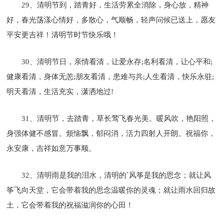
29、清明节到，踏青好，生活劳累全消除，身心放，精神
好，春光荡漾心情好，多散心，气顺畅，轻声问候已送上，愿友
平安更吉祥！清明节时节快乐哦！
30、清明节日，亲情看清，让爱永存;名利看清，让心平和;
健康看清，身体无恙;朋友看清，患难与共;人生看清，快乐永驻;
明天看清，生活充实，潇洒地过!
31、清明节，去踏青，草长莺飞春光美。暖风吹，艳阳照，
身强体健不感冒。烦恼飘，郁闷消，活力四射人开朗。祝福你，
永安康，吉祥如意万事顺。
32、清明雨是我的泪水，清明的`风筝是我的思念；就让风
筝飞向天堂，它会带着我的思念温暖你的灵魂；就让雨水回归故
土，它会带着我的祝福滋润你的心田！