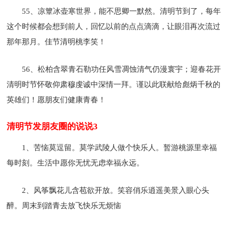
55、凉簟冰壶寒世界，能不思卿一默然。清明节到了，每年
这个时候都会想到前人，回忆以前的点点滴滴，让眼泪再次流过
那年那月。佳节清明桃李笑！
56、松柏含翠青石勒功任风雪凋蚀清气仍漫寰宇；迎春花开
清明时节怀敬仰肃穆虔诚中深情一拜。谨以此联献给彪炳千秋的
英雄们！愿朋友们健康青春！
清明节发朋友圈的说说3
1、苦恼莫逗留。莫学武陵人做个快乐人。暂游桃源里幸福
每时刻。生活中愿你无忧无虑幸福永远。
2、风筝飘花儿含苞欲开放。笑容俏乐逍遥美景入眼心头
醉。周末到踏青去放飞快乐无烦恼