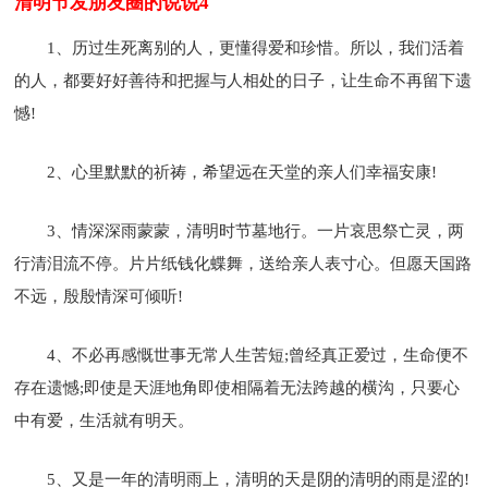
清明节发朋友圈的说说4
1、历过生死离别的人，更懂得爱和珍惜。所以，我们活着
的人，都要好好善待和把握与人相处的日子，让生命不再留下遗
憾!
2、心里默默的祈祷，希望远在天堂的亲人们幸福安康!
3、情深深雨蒙蒙，清明时节墓地行。一片哀思祭亡灵，两
行清泪流不停。片片纸钱化蝶舞，送给亲人表寸心。但愿天国路
不远，殷殷情深可倾听!
4、不必再感慨世事无常人生苦短;曾经真正爱过，生命便不
存在遗憾;即使是天涯地角即使相隔着无法跨越的横沟，只要心
中有爱，生活就有明天。
5、又是一年的清明雨上，清明的天是阴的清明的雨是涩的!