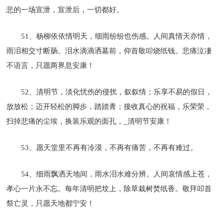
悲的一场宣泄，宣泄后，一切都好。
51、杨柳依依情明天，细雨纷纷也伤感。人间真情天亦情，
雨泪相交寸断肠。泪水滴滴洒墓前，仰首敬叩烧纸钱。悲痛泣凄
不语言，只愿两界息安康！
52、清明节，淡化忧伤的侵扰，叙叙情；乐享不易的假日，
放放松；迈开轻松的脚步，踏踏青；接收真心的祝福，乐荣荣，
扫掉悲痛的尘埃，换装乐观的面孔，_清明节安康！
53、愿天堂里不再有冷漠，不再有痛苦，不再有难过。
54、细雨飘洒天地间，雨水泪水难分辨。人间哀情感上苍，
孝心一片永不忘。每年清明把坟上，除草栽树焚纸香。敬拜叩首
祭亡灵，只愿天地都宁安！