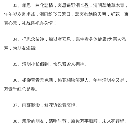
33、相思一曲化悲情，哀思遍野泪长盈，清明墓地草木青，
年年岁岁道虔诚，泪雨纷飞云遮日，悲哀欲绝盼天明，鲜花一束
表心意，礼貌祭祀亦关情！
34、把思念传递，愿逝者安息，愿生者身体健康!为亲人添
寿，为朋友添福!
35、清明小长假到，快乐紧紧来拥抱。
36、杨柳青青景色新，桃花相映笑迎人。年年清明今又是，
万紫千红总是春。
37、雨幕渺渺，鲜花诉说着哀悼。
38、亲爱的朋友，清明时节，愿你万事顺顺，未来亮锃锃!