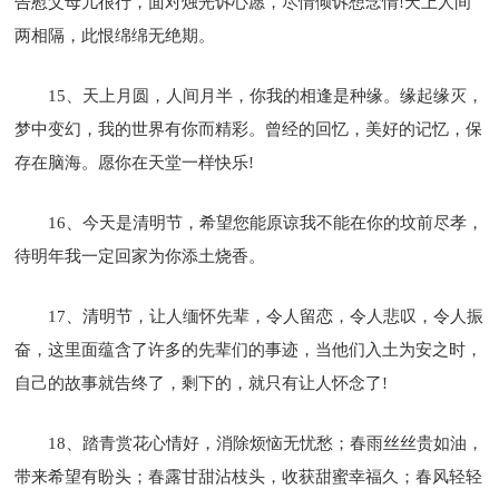
告慰父母儿很行，面对烛光诉心愿，尽情倾诉想念情!天上人间
两相隔，此恨绵绵无绝期。
15、天上月圆，人间月半，你我的相逢是种缘。缘起缘灭，
梦中变幻，我的世界有你而精彩。曾经的回忆，美好的记忆，保
存在脑海。愿你在天堂一样快乐!
16、今天是清明节，希望您能原谅我不能在你的坟前尽孝，
待明年我一定回家为你添土烧香。
17、清明节，让人缅怀先辈，令人留恋，令人悲叹，令人振
奋，这里面蕴含了许多的先辈们的事迹，当他们入土为安之时，
自己的故事就告终了，剩下的，就只有让人怀念了!
18、踏青赏花心情好，消除烦恼无忧愁；春雨丝丝贵如油，
带来希望有盼头；春露甘甜沾枝头，收获甜蜜幸福久；春风轻轻