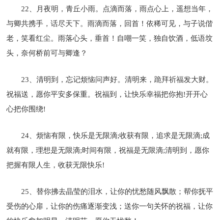
22、月夜明，青丘小雨。点滴而落，雨点心上，遥想当年，
与卿共携手，话尽天下。雨滴而落，回首！依稀可见，与子说偕
老，笑看红尘。雨落心头，垂首！自嘲一笑，独自饮酒，低语坟
头，奈何桥前可与卿逢？
23、清明到，忘记烦恼问声好。清明来，跪拜祈福发大财。
祝福送，愿你平安多保重。祝福到，让快乐幸福把你抱!开开心
心把你围绕!
24、烦恼有限，快乐是无限滴;收获有限，追求是无限滴;成
就有限，理想是无限滴;时间有限，祝福是无限滴;清明到，愿你
把握有限人生，收获无限快乐!
25、替你拂去晶莹的泪水，让你的忧愁随风飘散；帮你抚平
受伤的心扉，让你的伤痛逐渐变浅；送你一句关怀的祝福，让你