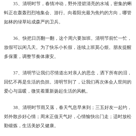
35、清明时节，春情冲动，野外澄碧清亮的水域，密集的蝌
蚪正在轰轰烈烈地集会、游行。向着阳光最为焦灼的方向，哪管
如林的绿草站成森严的卫兵。
36、快把日历翻一翻，这个周六要加班。清明节前忙一忙，
放假可以闲几天。为了快乐小长假，连续上班莫心烦。朋友提醒
多保重，调整节奏体康安。
37、清明节让我们尽情道出对亲人的思念，洒下所有的泪，
回忆不再是生活的负担。清明节到了，让我们再次体会人世间的
爱心与温暖，微笑着重新扬起生活的风帆。
38、清明时节雨又落，春天气息早来到；三五好友一起约，
郊外散步好心情；周末正值天气好，心情愉快出门走；适时放松
勤锻炼，生活美妙又健康。