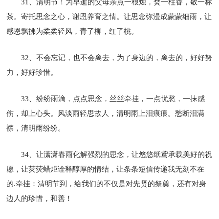
31、清明节！为早逝的父母亲点一根烛，焚一柱香，敬一标
茶。寄托思念之心，谢恩养育之情。让思念弥漫成蒙蒙细雨，让
感恩飘拂为柔柔轻风，青了柳，红了桃。
32、不会忘记，也不会离去，为了身边的，离去的，好好努
力，好好珍惜。
33、纷纷雨滴，点点思念，丝丝牵挂，一点忧愁，一抹感
伤，却上心头。风淡雨轻思故人，清明雨上泪痕痕。愁断泪满
襟，清明雨纷纷。
34、让潇潇春雨化解强烈的思念，让悠悠纸鸢承载美好的祝
愿，让荧荧蜡炬诠释醇厚的情结，让条条短信传递我无刻不在
的.牵挂：清明节到，给我们的不仅是对先贤的祭奠，还有对身
边人的珍惜，和善！