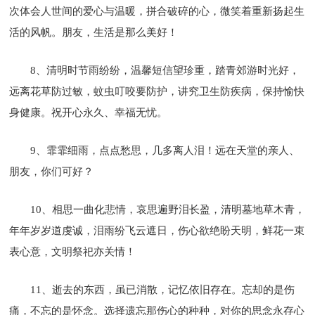
次体会人世间的爱心与温暖，拼合破碎的心，微笑着重新扬起生
活的风帆。朋友，生活是那么美好！
8、清明时节雨纷纷，温馨短信望珍重，踏青郊游时光好，
远离花草防过敏，蚊虫叮咬要防护，讲究卫生防疾病，保持愉快
身健康。祝开心永久、幸福无忧。
9、霏霏细雨，点点愁思，几多离人泪！远在天堂的亲人、
朋友，你们可好？
10、相思一曲化悲情，哀思遍野泪长盈，清明墓地草木青，
年年岁岁道虔诚，泪雨纷飞云遮日，伤心欲绝盼天明，鲜花一束
表心意，文明祭祀亦关情！
11、逝去的东西，虽已消散，记忆依旧存在。忘却的是伤
痛，不忘的是怀念。选择遗忘那伤心的种种，对你的思念永存心