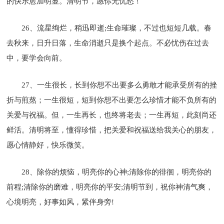
的快乐愈加明显。清明节，愿你无忧愁！
26、流星绚烂，稍迅即逝;生命璀璨，不过也短短几载。春
去秋来，日升日落，生命消逝只是换个起点。不必忧伤在过去
中，要学会向前。
27、一生很长，长到你想不出要多么勇敢才能承受所有的挫
折与煎熬；一生很短，短到你想不出要怎么珍惜才能不负所有的
关爱与祝福。但，一生再长，也终将老去；一生再短，此刻尚还
鲜活。清明将至，懂得珍惜，把关爱和祝福送给我关心的朋友，
愿心情静好，快乐微笑。
28、除你的烦恼，明亮你的心神;清除你的徘徊，明亮你的
前程;清除你的磨难，明亮你的平安;清明节到，祝你神清气爽，
心境明亮，好事如风，紧伴身旁!