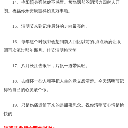
14、艳阳照身强体健不感冒。烦恼飘郁闷消活力四射人开
朗。祝福你永安康吉祥如意万事顺。
15、清明节来到记住最好的走向最亮的。
16、每年这个时候都会想到前人回忆以前的.点点滴滴让眼
泪再次流过那年那月。佳节清明桃李笑
17、八月长江去浪平，片帆一道带风轻。
18、去缅怀一些人和事把人生的意义想清楚。今天清明节记
得给自己的心灵放个假。
19、只是伤痛遗留下来的是甜蜜思念。祝你清明节心情是愉
快的