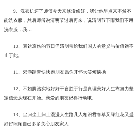
9、洗衣机坏了师傅今天来修没修好，我让他早点来不然不
能洗衣服，然后师傅说清明节过后再来，说清明节下雨我们不用
洗衣服，我…
10、表达哀伤的节日但清明带给我们国人的意义与价值远不
止于此。
11、郊游踏青快快跑朋友愿你开怀大笑烦恼抛
12、不如脚踏实地好好干言胜于行是真理美好人生靠努力坚
定信念从现在开始。亲爱的朋友记得行动哦。
13、尘归尘土归土漫漫人生路几人相识君春草又绿红花又盛
好好照顾自己多多关心朋友家人