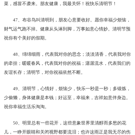
菜，感冒不袭来。朋友健康，我最关怀！祝快乐清明节！
47、布谷鸟叫清明到，朋友心意要收好。愿你幸福少烦恼，
财气运气跑不掉。健康从头淋到脚，万事如意心情妙。清明节预
祝你有个美好的假期。
48、绵绵细雨，代表我对你的思念；淡淡清香，代表我对你
的牵挂；暖暖春风，代表我对你的祝福；潺潺流水，代表我们的
友谊长存；清明节，对你祝福依然不断。
49、清明节，心情好，烦恼少，快乐一秒是一秒；多锻炼，
少偷懒，身体健康是本钱；好运至，幸福来，吉祥如意伴身边。
祝你幸福生活乐淘淘。
50、明里总有一些花开，这些意象世界里清醇而多愁的花
儿，一睁开眼睛和关闭视野都要流泪；也许这雨正是我无尽的伤