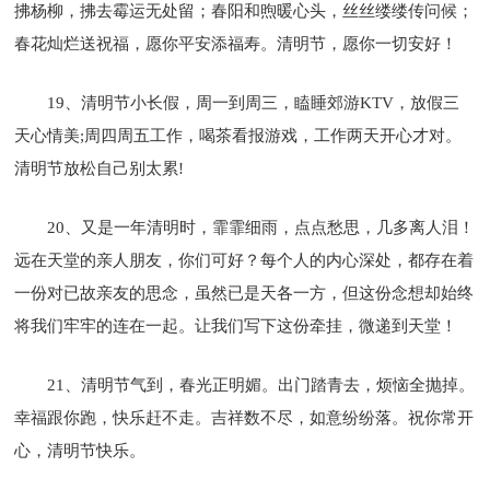
拂杨柳，拂去霉运无处留；春阳和煦暖心头，丝丝缕缕传问候；
春花灿烂送祝福，愿你平安添福寿。清明节，愿你一切安好！
19、清明节小长假，周一到周三，瞌睡郊游KTV，放假三
天心情美;周四周五工作，喝茶看报游戏，工作两天开心才对。
清明节放松自己别太累!
20、又是一年清明时，霏霏细雨，点点愁思，几多离人泪！
远在天堂的亲人朋友，你们可好？每个人的内心深处，都存在着
一份对已故亲友的思念，虽然已是天各一方，但这份念想却始终
将我们牢牢的连在一起。让我们写下这份牵挂，微递到天堂！
21、清明节气到，春光正明媚。出门踏青去，烦恼全抛掉。
幸福跟你跑，快乐赶不走。吉祥数不尽，如意纷纷落。祝你常开
心，清明节快乐。