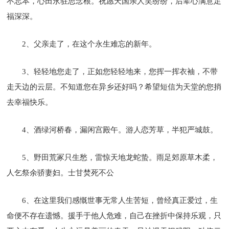
不忘本，心田永驻思念根。祝愿天国亲人笑纷纷，后辈心满意足
福深深。
2、父亲走了，在这个永生难忘的新年。
3、轻轻地您走了，正如您轻轻地来，您挥一挥衣袖，不带
走天边的云层。不知道您在异乡还好吗？希望短信为天堂的您捎
去幸福快乐。
4、酒绿河桥春，漏闲宫殿午。游人恋芳草，半犯严城鼓。
5、野田荒冢只生愁，雷惊天地龙蛇蛰。雨足郊原草木柔，
人乞祭余骄妻妇。士甘焚死不公
6、在这里我们感慨世事无常人生苦短，曾经真正爱过，生
命便不存在遗憾。援手于他人危难，自己在挫折中保持乐观，只