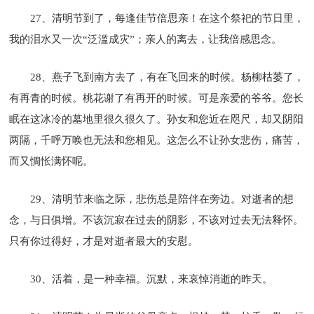
27、清明节到了，每逢佳节倍思亲！在这个祭祀的节日里，
我的泪水又一次“泛滥成灾”；亲人的离去，让我倍感思念。
28、燕子飞到南方去了，有在飞回来的时候。杨柳枯萎了，
有再青的时候。桃花谢了有再开的时候。可是亲爱的爷爷。您长
眠在这冰冷的墓地里很久很久了。孙女和您近在咫尺，却又阴阳
两隔，千呼万唤也无法和您相见。这怎么不让孙女悲伤，痛苦，
而又惆怅满怀呢。
29、清明节来临之际，悲伤总是陪伴在旁边。对逝者的想
念，与日俱增。不该沉寂在过去的阴影，不该对过去无法释怀。
只有你过得好，才是对逝者最大的安慰。
30、活着，是一种幸福。沉默，来哀悼消逝的昨天。