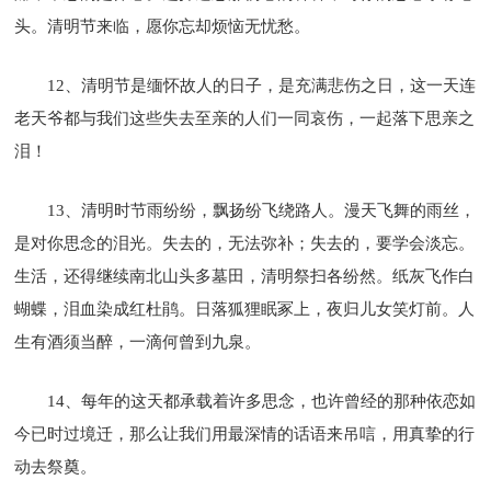
头。清明节来临，愿你忘却烦恼无忧愁。
12、清明节是缅怀故人的日子，是充满悲伤之日，这一天连
老天爷都与我们这些失去至亲的人们一同哀伤，一起落下思亲之
泪！
13、清明时节雨纷纷，飘扬纷飞绕路人。漫天飞舞的雨丝，
是对你思念的泪光。失去的，无法弥补；失去的，要学会淡忘。
生活，还得继续南北山头多墓田，清明祭扫各纷然。纸灰飞作白
蝴蝶，泪血染成红杜鹃。日落狐狸眠冢上，夜归儿女笑灯前。人
生有酒须当醉，一滴何曾到九泉。
14、每年的这天都承载着许多思念，也许曾经的那种依恋如
今已时过境迁，那么让我们用最深情的话语来吊唁，用真挚的行
动去祭奠。