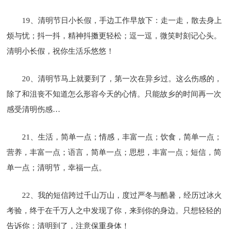
19、清明节日小长假，手边工作早放下：走一走，散去身上
烦与忧；抖一抖，精神抖擞更轻松；逗一逗，微笑时刻记心头。
清明小长假，祝你生活乐悠悠！
20、清明节马上就要到了，第一次在异乡过。这么伤感的，
除了和沮丧不知道怎么形容今天的心情。只能故乡的时间再一次
感受清明伤感…
21、生活，简单一点；情感，丰富一点；饮食，简单一点；
营养，丰富一点；语言，简单一点；思想，丰富一点；短信，简
单一点；清明节，幸福一点。
22、我的短信跨过千山万山，度过严冬与酷暑，经历过冰火
考验，终于在千万人之中发现了你，来到你的身边。只想轻轻的
告诉你：清明到了，注意保重身体！