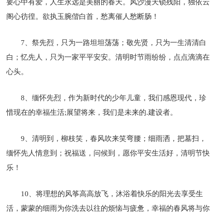
要心中有爱，人生永远是美丽的春天。风沙漫天锁残阳，独依云
阁心彷徨。欲执玉腕偕白首，愁离催人愁断肠！
7、祭先烈，只为一路坦坦荡荡；敬先贤，只为一生清清白
白；忆先人，只为一家平平安安。清明时节雨纷纷，点点滴滴在
心头。
8、缅怀先烈，作为新时代的少年儿童，我们感恩现代，珍
惜现在的幸福生活;展望将来，我们是未来的.建设者。
9、清明到，柳枝笑，春风吹来笑弯腰；细雨洒，把墓扫，
缅怀先人情意到；祝福送，问候到，愿你平安生活好，清明节快
乐！
10、将理想的风筝高高放飞，沐浴着快乐的阳光去享受生
活，蒙蒙的细雨为你洗去以往的烦恼与疲惫，幸福的春风将与你