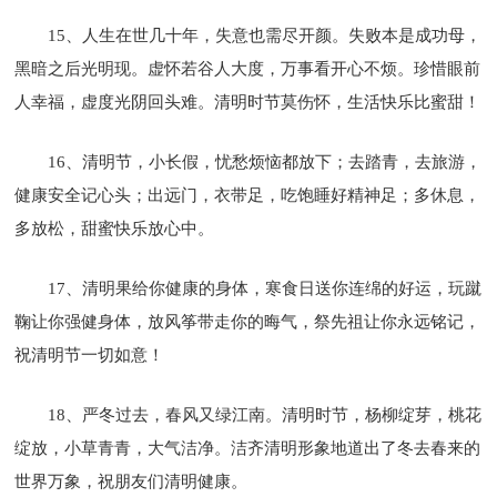
15、人生在世几十年，失意也需尽开颜。失败本是成功母，
黑暗之后光明现。虚怀若谷人大度，万事看开心不烦。珍惜眼前
人幸福，虚度光阴回头难。清明时节莫伤怀，生活快乐比蜜甜！
16、清明节，小长假，忧愁烦恼都放下；去踏青，去旅游，
健康安全记心头；出远门，衣带足，吃饱睡好精神足；多休息，
多放松，甜蜜快乐放心中。
17、清明果给你健康的身体，寒食日送你连绵的好运，玩蹴
鞠让你强健身体，放风筝带走你的晦气，祭先祖让你永远铭记，
祝清明节一切如意！
18、严冬过去，春风又绿江南。清明时节，杨柳绽芽，桃花
绽放，小草青青，大气洁净。洁齐清明形象地道出了冬去春来的
世界万象，祝朋友们清明健康。