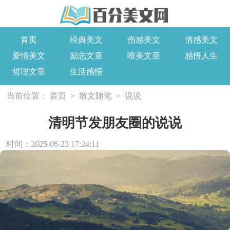
首页
经典美文
伤感美文
情感美文
爱情美文
励志文章
唯美文章
感悟人生
哲理文章
生活感悟
当前位置：
首页
>
散文随笔
>
说说
清明节发朋友圈的说说
时间：2025-06-23 17:24:11