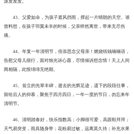
滚发发发。
43、父爱如伞，为孩子遮风挡雨，撑起一片晴朗的天空。谁
曾料想，在孩子羽翼未丰的时候，父亲猝然离世，带来无尽伤
痛。
44、年复一年清明节，倍添思念父母亲！燃烧纸钱喃喃语，
告慰父母儿很行，面对烛光诉心愿，尽情倾诉想念情！天上人间
两相隔，此恨绵绵无绝期。
45、耸立的先辈丰碑，逝去的光辉足迹，遗下的段段往事，
留给后人的仰慕，聚焦于四月四日，一年一度的节日，勿忘来年
清明节。
46、清明踏春好，快乐指数高；小脚很可爱，高跟鞋拜拜；
天气易突变，雨具随身带；花粉易过敏，远离莫久待；补充水果