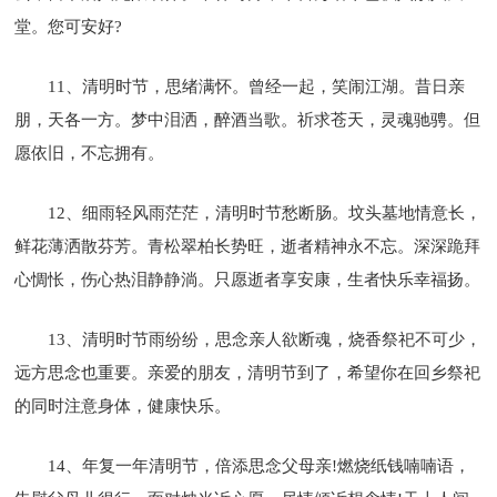
堂。您可安好?
11、清明时节，思绪满怀。曾经一起，笑闹江湖。昔日亲
朋，天各一方。梦中泪洒，醉酒当歌。祈求苍天，灵魂驰骋。但
愿依旧，不忘拥有。
12、细雨轻风雨茫茫，清明时节愁断肠。坟头墓地情意长，
鲜花薄洒散芬芳。青松翠柏长势旺，逝者精神永不忘。深深跪拜
心惆怅，伤心热泪静静淌。只愿逝者享安康，生者快乐幸福扬。
13、清明时节雨纷纷，思念亲人欲断魂，烧香祭祀不可少，
远方思念也重要。亲爱的朋友，清明节到了，希望你在回乡祭祀
的同时注意身体，健康快乐。
14、年复一年清明节，倍添思念父母亲!燃烧纸钱喃喃语，