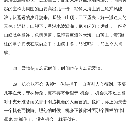
起的主峰比周围的山要高出几十倍，就像大海上的巨轮乘风破
浪，从遥远的岁月驶来。我登上山顶，四下望去，好一派迷人的
景色！近处，山脚下，星湖水波潋滟，粼光闪闪；远处，一座座
山峰峰谷相连，绿树覆盖，像翻着巨浪的大海。山顶上，黄顶红
柱的亭子掩映在浓荫之中；山溪丁冬，鸟雀鸣叫，简直令人陶
醉。
28、爱情使人忘记时间，时间也使人忘记爱情。
29、机会从不会"失掉"，你失掉了，自有别人会得到。不要
凡事在天，守株待兔，更不要寄希望于"机会"。机会只不过是相
对于充分准备而又善于创造机会的人而言的。也许，你正为失去
一个机会而懊悔、埋怨的时候，机会正被你对面那个同样的"倒
霉鬼"给抓住了。没有机会，就要创造。