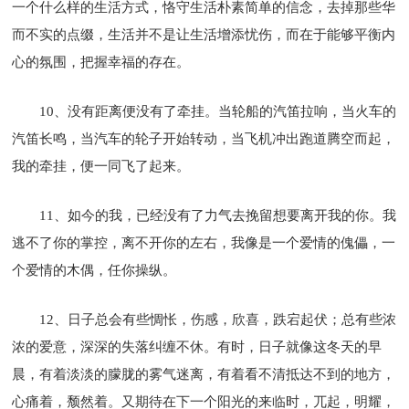
一个什么样的生活方式，恪守生活朴素简单的信念，去掉那些华
而不实的点缀，生活并不是让生活增添忧伤，而在于能够平衡内
心的氛围，把握幸福的存在。
10、没有距离便没有了牵挂。当轮船的汽笛拉响，当火车的
汽笛长鸣，当汽车的轮子开始转动，当飞机冲出跑道腾空而起，
我的牵挂，便一同飞了起来。
11、如今的我，已经没有了力气去挽留想要离开我的你。我
逃不了你的掌控，离不开你的左右，我像是一个爱情的傀儡，一
个爱情的木偶，任你操纵。
12、日子总会有些惆怅，伤感，欣喜，跌宕起伏；总有些浓
浓的爱意，深深的失落纠缠不休。有时，日子就像这冬天的早
晨，有着淡淡的朦胧的雾气迷离，有着看不清抵达不到的地方，
心痛着，颓然着。又期待在下一个阳光的来临时，兀起，明耀，