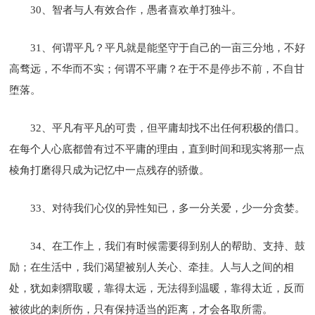
30、智者与人有效合作，愚者喜欢单打独斗。
31、何谓平凡？平凡就是能坚守于自己的一亩三分地，不好
高骛远，不华而不实；何谓不平庸？在于不是停步不前，不自甘
堕落。
32、平凡有平凡的可贵，但平庸却找不出任何积极的借口。
在每个人心底都曾有过不平庸的理由，直到时间和现实将那一点
棱角打磨得只成为记忆中一点残存的骄傲。
33、对待我们心仪的异性知已，多一分关爱，少一分贪婪。
34、在工作上，我们有时候需要得到别人的帮助、支持、鼓
励；在生活中，我们渴望被别人关心、牵挂。人与人之间的相
处，犹如刺猬取暖，靠得太远，无法得到温暖，靠得太近，反而
被彼此的刺所伤，只有保持适当的距离，才会各取所需。