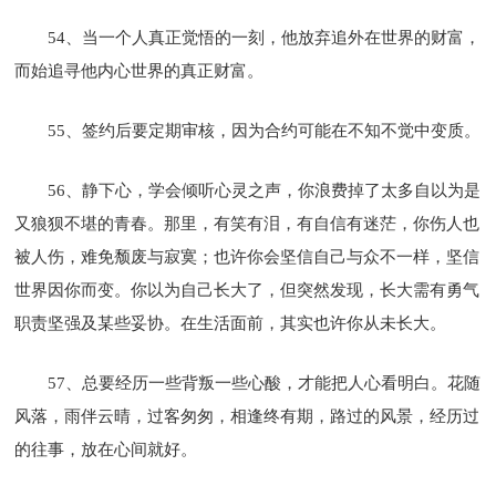
54、当一个人真正觉悟的一刻，他放弃追外在世界的财富，
而始追寻他内心世界的真正财富。
55、签约后要定期审核，因为合约可能在不知不觉中变质。
56、静下心，学会倾听心灵之声，你浪费掉了太多自以为是
又狼狈不堪的青春。那里，有笑有泪，有自信有迷茫，你伤人也
被人伤，难免颓废与寂寞；也许你会坚信自己与众不一样，坚信
世界因你而变。你以为自己长大了，但突然发现，长大需有勇气
职责坚强及某些妥协。在生活面前，其实也许你从未长大。
57、总要经历一些背叛一些心酸，才能把人心看明白。花随
风落，雨伴云晴，过客匆匆，相逢终有期，路过的风景，经历过
的往事，放在心间就好。