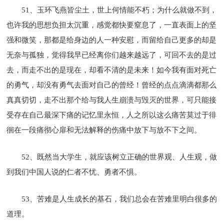
51、玉环飞燕皆尘土，世上何情能不朽；为什么就做不到，
也许我的思想负担太沉重，感觉都快要窒息了，一直表面上的坚
强和微笑，那都是给身边的人一种安慰，而留给自己更多的却是
无奈与孤独，觉得我早已经离你们越来越远了，可回不去的是过
去，而走不出的是现在，却看不清的是未来！如今我有面对死亡
的勇气，却没有勇气去面对自己的曾经！曾经的点点滴滴都那么
真真切切，走不出那个给与我人生崩溃与毁灭的世界，可只能接
受存在自己最深下痛的记忆里永恒，人之所以这么痛苦莫过于徘
徊在一段痛彻心扉和无法解释的伤痛中放下与放不下之间。
52、既然当大学生，就应该树立正确的世界观、人生观，做
到我们中国人说的仁者不忧、勇者不惧。
53、苦难是人生成长的基石，我们总会在苦难里明白很多的
道理。