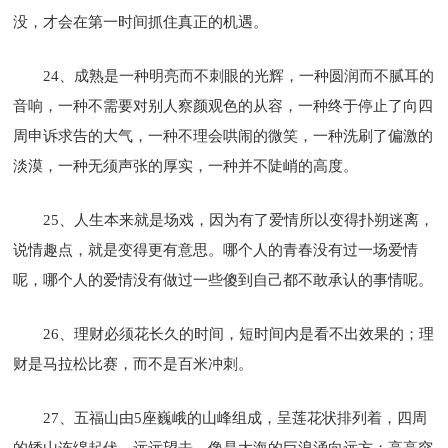
没，才会在第一时间抓住真正的机遇。
24、成熟是一种明亮而不刺眼的光辉，一种圆润而不腻耳的
音响，一种不需要对别人察颜观色的从容，一种终于停止了向四
周申诉求告的大气，一种不理会哄闹的微笑，一种洗刷了偏激的
淡漠，一种无须声张的厚实，一种并不陡峭的高度。
25、人生本来就是场戏，因为有了爱情所以变得扑朔迷离，
说情趣点，就是变得更有意思。哪个人的青春没有过一场爱情
呢，哪个人的爱情没有做过一些傻到自己都不敢承认的事情呢。
26、理财必须花长久的时间，短时间内是看不出效果的；理
财是马拉松比赛，而不是百米冲刺。
27、五福山由5座巍峨的山峰组成，呈莲花状排列着，四周
的矮山连绵起伏，远远望去，像是大海的巨浪涌向远方；高高突