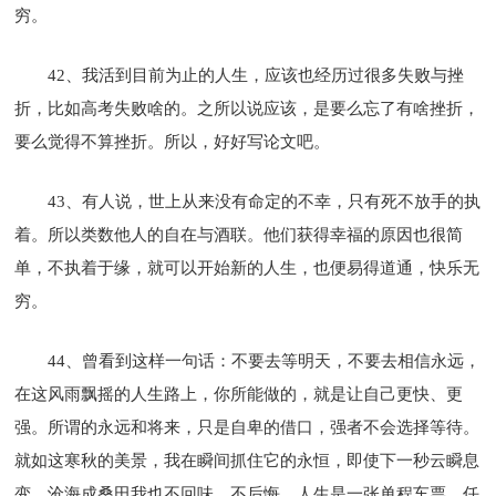
穷。
42、我活到目前为止的人生，应该也经历过很多失败与挫
折，比如高考失败啥的。之所以说应该，是要么忘了有啥挫折，
要么觉得不算挫折。所以，好好写论文吧。
43、有人说，世上从来没有命定的不幸，只有死不放手的执
着。所以类数他人的自在与酒联。他们获得幸福的原因也很简
单，不执着于缘，就可以开始新的人生，也便易得道通，快乐无
穷。
44、曾看到这样一句话：不要去等明天，不要去相信永远，
在这风雨飘摇的人生路上，你所能做的，就是让自己更快、更
强。所谓的永远和将来，只是自卑的借口，强者不会选择等待。
就如这寒秋的美景，我在瞬间抓住它的永恒，即使下一秒云瞬息
变，沧海成桑田我也不回味，不后悔。人生是一张单程车票，任