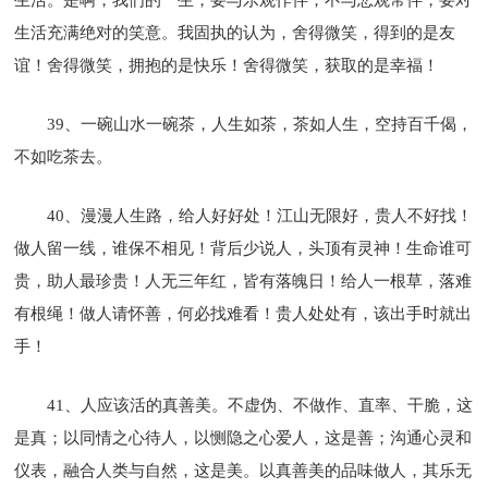
生活充满绝对的笑意。我固执的认为，舍得微笑，得到的是友
谊！舍得微笑，拥抱的是快乐！舍得微笑，获取的是幸福！
39、一碗山水一碗茶，人生如茶，茶如人生，空持百千偈，
不如吃茶去。
40、漫漫人生路，给人好好处！江山无限好，贵人不好找！
做人留一线，谁保不相见！背后少说人，头顶有灵神！生命谁可
贵，助人最珍贵！人无三年红，皆有落魄日！给人一根草，落难
有根绳！做人请怀善，何必找难看！贵人处处有，该出手时就出
手！
41、人应该活的真善美。不虚伪、不做作、直率、干脆，这
是真；以同情之心待人，以恻隐之心爱人，这是善；沟通心灵和
仪表，融合人类与自然，这是美。以真善美的品味做人，其乐无