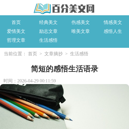
首页
经典美文
伤感美文
情感美文
爱情美文
励志文章
唯美文章
感悟人生
哲理文章
生活感悟
当前位置：
首页
>
文章摘抄
>
生活感悟
简短的感悟生活语录
时间：2026-04-29 00:11:59