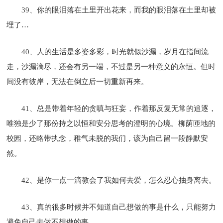
39、你的眼泪落在土里开出花来，而我的眼泪落在土里却被
埋了…
40、人的生活是多姿多彩，时光就似沙漏，岁月在指间流
走，沙漏滴尽，还会有另一端，不过是另一种意义的永恒。但时
间没有彼岸，无法在倒立后一切重新再来。
41、总是带着年轻的贪嗔与狂妄，作着那反复无常的追逐，
唯独是少了那份持之以恒和安分思考的澄明的心境。柳荫匝地的
校园，还略带执念，稚气未脱的我们，该为自己留一段静默安
然。
42、是你一点一滴教会了我如何去爱，怎么忍心抽身离去。
43、真的很多时候并不知道自己想做的事是什么，只能努力
避免自己去做不想做的事。