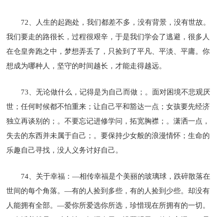
72、人生的起跑处，我们都差不多，没有背景，没有世故。
我们要走的路很长，过程很艰辛，于是我们学会了逃避，很多人
在仓皇奔跑之中，梦想弄丢了，只捡到了平凡、平淡、平庸。你
想成为哪种人，坚守的时间越长，才能走得越远。
73、无论做什么，记得是为自己而做；。面对困境不悲观厌
世；任何时候都不怕重来；让自己平和豁达一点；女孩要先经济
独立再谈别的；。不要忘记进修学问，拓宽胸襟；。潇洒一点，
失去的东西并未属于自己；。要保持少女般的浪漫情怀；生命的
乐趣自己寻找，没人义务讨好自己。
74、关于幸福：—相传幸福是个美丽的玻璃球，跌碎散落在
世间的每个角落。—有的人捡到多些，有的人捡到少些。却没有
人能拥有全部。—爱你所爱选你所选，珍惜现在所拥有的一切。