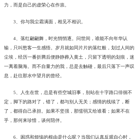
力，而是自己的虚荣心在作祟。
3、你与我尘霜满面，相见不相识。
4、落红翩翩舞，时光悄悄逐。问世间，谁能不向年华认
输，只叫愁客一生感悟。岁月就如同片片的落红般，划过人间的
尘埃，经历一番折腾后便静静葬入黄土，只留下透明的划痕，迷
一离着脑海。而不自量力的我，总是去触碰，最后只落下一声叹
息，赴往那水中望月的曾经。
5、人生在世，总是有些空城旧事，别站在十字路口徘徊不
定，脚下的路对了，错了，都与别人无关；感情的线续了，断
了，都得自己承担。如果不坚强，那懦弱又给谁看；如果不在
乎，那何来珍惜，谈何陪伴。
6、困惑和烦恼的根由是什么呢？当我们认真反观自心时，