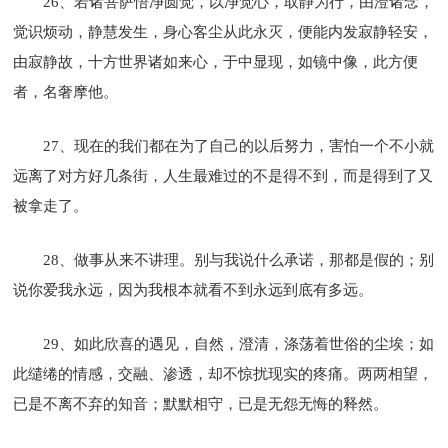
26、若诸菩萨悟净圆觉，以净觉心，取静为行，由澄诸念，
觉识烦动，静慧发生，身心客尘从此永灭，便能内发寂静轻安，
由寂静故，十方世界诸如来心，于中显现，如镜中像，此方便
者，名奢摩他。
27、现在的我们都在为了自己的以后努力，害怕一个不小就
远离了对方好几条街，人生最难过的不是得不到，而是得到了又
被拿走了。
28、做事从来不讲理。别与我说什么承诺，那都是假的；别
说你爱我永远，因为我根本就看不到永远到底有多远。
29、如此欣喜的遇见，自然，澄清，涤荡着世俗的尘埃；如
此缱绻的情感，交融、渗透，却不惊扰现实的疼痛。两两相望，
已是不离不弃的知音；默默相守，已是无怨无悔的释然。