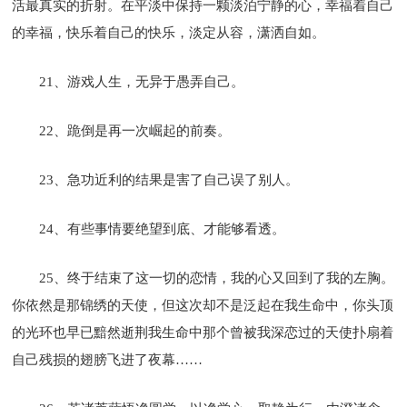
活最真实的折射。在平淡中保持一颗淡泊宁静的心，幸福着自己
的幸福，快乐着自己的快乐，淡定从容，潇洒自如。
21、游戏人生，无异于愚弄自己。
22、跪倒是再一次崛起的前奏。
23、急功近利的结果是害了自己误了别人。
24、有些事情要绝望到底、才能够看透。
25、终于结束了这一切的恋情，我的心又回到了我的左胸。
你依然是那锦绣的天使，但这次却不是泛起在我生命中，你头顶
的光环也早已黯然逝荆我生命中那个曾被我深恋过的天使扑扇着
自己残损的翅膀飞进了夜幕……