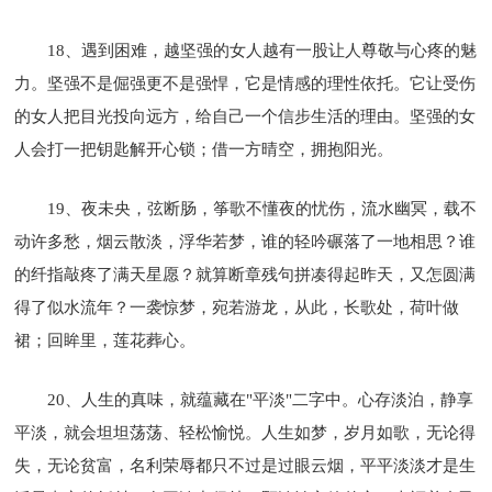
18、遇到困难，越坚强的女人越有一股让人尊敬与心疼的魅
力。坚强不是倔强更不是强悍，它是情感的理性依托。它让受伤
的女人把目光投向远方，给自己一个信步生活的理由。坚强的女
人会打一把钥匙解开心锁；借一方晴空，拥抱阳光。
19、夜未央，弦断肠，筝歌不懂夜的忧伤，流水幽冥，载不
动许多愁，烟云散淡，浮华若梦，谁的轻吟碾落了一地相思？谁
的纤指敲疼了满天星愿？就算断章残句拼凑得起昨天，又怎圆满
得了似水流年？一袭惊梦，宛若游龙，从此，长歌处，荷叶做
裙；回眸里，莲花葬心。
20、人生的真味，就蕴藏在"平淡"二字中。心存淡泊，静享
平淡，就会坦坦荡荡、轻松愉悦。人生如梦，岁月如歌，无论得
失，无论贫富，名利荣辱都只不过是过眼云烟，平平淡淡才是生