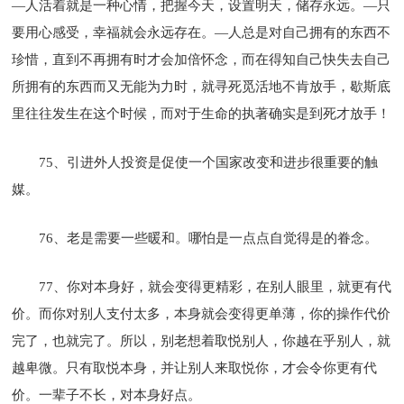
—人活着就是一种心情，把握今天，设置明天，储存永远。—只
要用心感受，幸福就会永远存在。—人总是对自己拥有的东西不
珍惜，直到不再拥有时才会加倍怀念，而在得知自己快失去自己
所拥有的东西而又无能为力时，就寻死觅活地不肯放手，歇斯底
里往往发生在这个时候，而对于生命的执著确实是到死才放手！
75、引进外人投资是促使一个国家改变和进步很重要的触
媒。
76、老是需要一些暖和。哪怕是一点点自觉得是的眷念。
77、你对本身好，就会变得更精彩，在别人眼里，就更有代
价。而你对别人支付太多，本身就会变得更单薄，你的操作代价
完了，也就完了。所以，别老想着取悦别人，你越在乎别人，就
越卑微。只有取悦本身，并让别人来取悦你，才会令你更有代
价。一辈子不长，对本身好点。