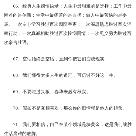
66、经典人生感悟语录：人生中最艰难的是选择；工作中最
困难的是创新；生活中最痛苦的是自扰；做人中最苦恼的是委
屈。一次专心学习胜过百次囫囵吞枣；一次深思熟虑胜过百次轻
率行动；一次真诚相助胜过百次怜悯同情；一次见义勇为胜过百
次豪言壮语。
67、空话始终是空话，直到你把它们变成现实。
68、我们懂得太多人生的道理，可仍过不好这一生。
69、不要吃过头粮，春华未必有秋实。
70、假如不是互相喜欢，那么你的痴情就是他人的担负。
71、我们要相信，自己在某个领域是块黄金，这是我们战胜
生活磨难的底牌。