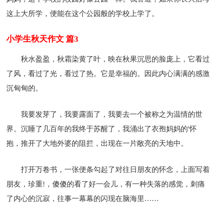
这上大所学，便能在这个公园般的学校上学了。
小学生秋天作文 篇3
秋水盈盈，秋霜染黄了叶，映在秋果沉思的脸庞上，它看过
了风，看过了光，看过了热。它是幸福的。因此内心满满的感激
沉甸甸的。
我要发芽了，我要露面了，我要去一个被称之为温情的世
界。沉睡了几百年的我终于苏醒了，我涌出了衣孢妈妈的'怀
抱，推开了大地外婆的阻拦，出现在一片敞亮的天地中。
打开万卷书，一张便条勾起了对往日朋友的怀念，上面写着
朋友，珍重!，傻傻的看了好一会儿，有一种失落的感觉，刺痛
了内心的沉寂，往事一幕幕的闪现在脑海里……