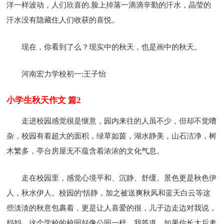
洋一样波动，人们欣喜的.脸上掉落一滴滴辛勤的汗水，晶莹的
汗水没有隐藏住人们收获的喜悦。
现在，你看到了么？现实中的秋天，也是画中的秋天。
河南宏力学校初一:王子怡
小学生秋天作文 篇2
走进校园感觉很是惬意，园内来往的人虽不少，但却不觉嘈
杂，校园有着超大的面积，绿草如茵，湖水静美，山石洁净，树
木繁多，亭台房屋无不蕴含着浓浓的文化气息。
走在校园里，感觉心境平和、沉静、舒缓。景色更是秋色伊
人，秋水伊人。校园的'恬静，加之被送爽秋风和蓝天白云等这
些淡淡的秋意包裹着，更是让人喜爱的很，儿子边走边对我说，
妈妈，这个学校的校园好像公园一样。我答道，如果你长大后考