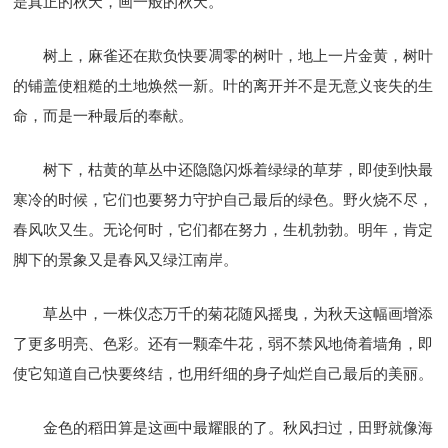
是真正的秋天，画一般的秋天。
树上，麻雀还在欺负快要凋零的树叶，地上一片金黄，树叶
的铺盖使粗糙的土地焕然一新。叶的离开并不是无意义丧失的生
命，而是一种最后的奉献。
树下，枯黄的草丛中还隐隐闪烁着绿绿的草芽，即使到快最
寒冷的时候，它们也要努力守护自己最后的绿色。野火烧不尽，
春风吹又生。无论何时，它们都在努力，生机勃勃。明年，肯定
脚下的景象又是春风又绿江南岸。
草丛中，一株仪态万千的菊花随风摇曳，为秋天这幅画增添
了更多明亮、色彩。还有一颗牵牛花，弱不禁风地倚着墙角，即
使它知道自己快要终结，也用纤细的身子灿烂自己最后的美丽。
金色的稻田算是这画中最耀眼的了。秋风扫过，田野就像海