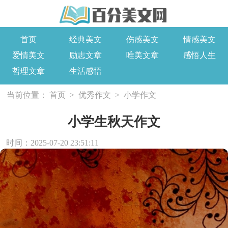
首页
经典美文
伤感美文
情感美文
爱情美文
励志文章
唯美文章
感悟人生
哲理文章
生活感悟
当前位置：
首页
>
优秀作文
>
小学作文
小学生秋天作文
时间：2025-07-20 23:51:11