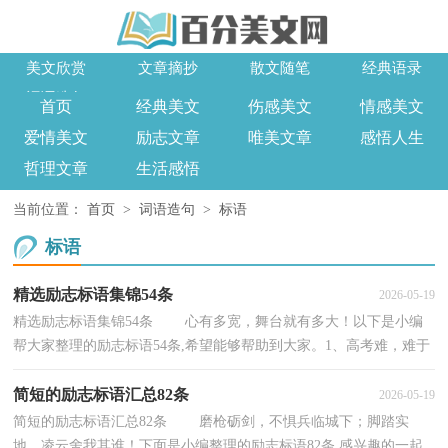
美文欣赏
文章摘抄
散文随笔
经典语录
词语造句
首页
经典美文
伤感美文
情感美文
爱情美文
励志文章
唯美文章
感悟人生
哲理文章
生活感悟
当前位置：
首页
>
词语造句
>
标语
标语
精选励志标语集锦54条
2026-05-19
精选励志标语集锦54条 心有多宽，舞台就有多大！以下是小编
帮大家整理的励志标语54条,希望能够帮助到大家。1、高考难，难于
上青天，精神松散尚不得过，唯有努力可攀援。2、许...
简短的励志标语汇总82条
2026-05-19
简短的励志标语汇总82条 磨枪砺剑，不惧兵临城下；脚踏实
地，凌云舍我其谁！下面是小编整理的励志标语82条,感兴趣的一起