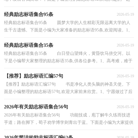
来看看吧。1、人生难得几回搏，此时不搏，何时搏。2、宁...
经典励志标语集合95条
2026-05-19
经典励志标语集合95条 圆梦大学的人生精彩无限远离大学的人
生千古遗憾。下面是小编为大家准备的励志标语95条,欢迎阅读。1、
礼貌是人类共处的金钥匙书是一杯茶，只有细...
经典励志标语集合35条
2026-05-19
经典励志标语集合35条 白日登山望烽火，黄昏饮马傍交河。以
下是小编帮大家整理的励志标语35条,供各位参考。1、高考难，难于
上青天，精神松散尚不得过，唯有努力可攀援。2、...
【推荐】励志标语汇编57句
2026-05-19
【推荐】励志标语汇编57句 书是净化人类头脑的神圣天使。下
面是小编整理的励志标语57句,欢迎大家前来欣赏。1、宁愿做过了后
悔，也不要错过了后悔。2、稳心态，提效率，胜...
2026年有关励志标语集合56句
2026-05-19
2026年有关励志标语集合56句 功能技成，庖丁解牛久练而技进
乎道；路在脚下，荀子劝学博学则青出于蓝。下面是小编为大家提供
的励志标语56句,欢迎阅读，希望能够对大家有所帮...
2026年简洁的励志标语汇编62条
2026-05-19