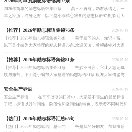
2026年简单的励志标语锦集97条
2026-05-19
2026年简单的励志标语锦集97条 高三不再有，劝君珍惜之。一
年之经历，终身之财！以下是小编精心准备的励志标语97条,欢迎大
家阅读。1、成功，往往住在失败的隔壁！2、明天的希...
【推荐】2026年励志标语集锦76条
2026-05-19
【推荐】2026年励志标语集锦76条 善于发问的人，知识丰富。
以下是小编为大家整理的励志标语76条,欢迎阅读，希望能够对大家
有所帮助。1、等待机会，永远不会比自己创造机会...
【推荐】2026年励志标语集锦81条
2026-05-19
【推荐】2026年励志标语集锦81条 书妙不可言，它让人忘记饥
饿与痛苦。下面是小编帮大家整理的励志标语81条,欢迎大家借鉴与
参考，希望对大家有所帮助。1、高考难，难于上青...
安全生产标语
2026-05-19
安全生产标语 在平平淡淡的日常中，大家最不陌生的就是标语
了吧，标语以其时间性、阶段性和空间性的特色，表示着不同时代和
不同地区人们的生活重点。标语的类型有很多，你都...
【热门】2026年励志标语汇总65句
2026-05-19
【热门】2026年励志标语汇总65句 书是我的好朋友，帮我快乐