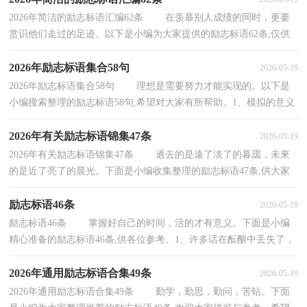
2026年简洁的励志标语汇编62条 在羡慕别人成绩的同时，更要
赏识他们走过的足迹。以下是小编为大家提供的励志标语62条,仅供
参考，希望能够帮助到大家。1、人生难得几回搏...
2026年励志标语集合58句
2026-05-19
2026年励志标语集合58句 理想是需要努力才能实现的。以下是
小编搜索整理的励志标语58句,希望对大家有所帮助。1、模拟的意义
在于如何走下去。2、我只是不想一辈子活...
2026年有关励志标语锦集47条
2026-05-19
2026年有关励志标语锦集47条 過去的是遠了淡了的暮靄，未來
的是近了亮了的晨光。下面是小编收集整理的励志标语47条,供大家
参考借鉴，希望可以帮助到有需要的朋友。1、机...
励志标语46条
2026-05-19
励志标语46条 掌握好自己的时间，活的才有意义。下面是小编
精心准备的励志标语46条,供各位参考。1、许多话在酝酿中丢失了，
就永远没有机会说。高考必胜！2、明天的希望，让...
2026年通用励志标语合集49条
2026-05-19
2026年通用励志标语合集49条 勤学，勤思，勤问，苦钻。下面