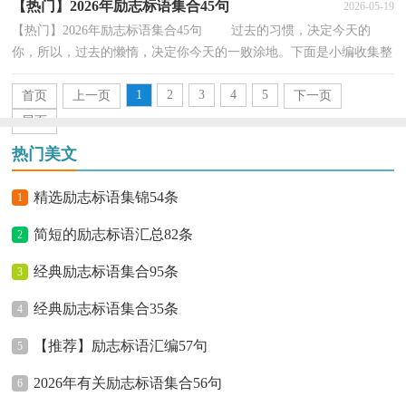
【热门】2026年励志标语集合45句
2026-05-19
【热门】2026年励志标语集合45句 过去的习惯，决定今天的
你，所以，过去的懒惰，决定你今天的一败涂地。下面是小编收集整
理的励志标语45句,欢迎参考。1、选择比努力更重要，处...
1
2
3
4
5
首页
上一页
下一页
尾页
热门美文
精选励志标语集锦54条
1
简短的励志标语汇总82条
2
经典励志标语集合95条
3
经典励志标语集合35条
4
【推荐】励志标语汇编57句
5
2026年有关励志标语集合56句
6