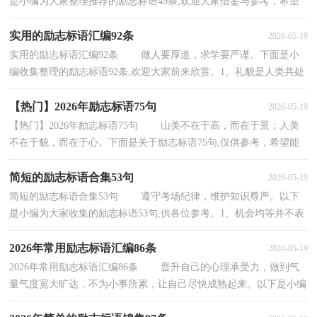
是小编为大家整理推荐的励志标语49条,欢迎大家借鉴与参考，希望
对大家有所帮助。1、高考难，难于上青天，精神松散尚不...
实用的励志标语汇编92条
2026-05-19
实用的励志标语汇编92条 做人要厚道，求学要严谨。下面是小
编收集整理的励志标语92条,欢迎大家前来欣赏。1、礼貌是人类共处
的金钥匙书是一杯茶，只有细细品尝，才能透过苦...
【热门】2026年励志标语75句
2026-05-19
【热门】2026年励志标语75句 山美不在于高，而在于景；人美
不在于貌，而在于心。下面是关于励志标语75句,仅供参考，希望能
够帮助到大家。1、模拟的意义在于如何走下去。2、...
简短的励志标语合集53句
2026-05-19
简短的励志标语合集53句 遵守考场纪律，维护知识尊严。以下
是小编为大家收集的励志标语53句,供各位参考。1、机会均等并不表
示各人驾驭机会的能力相等。高考必胜！2、机...
2026年常用励志标语汇编86条
2026-05-19
2026年常用励志标语汇编86条 晋升自己的心理承受力，做到气
量气度宽大旷达，不为小事所累，让自己尽快成熟起来。以下是小编
为大家准备的励志标语86条,仅供参考，希望能够帮...