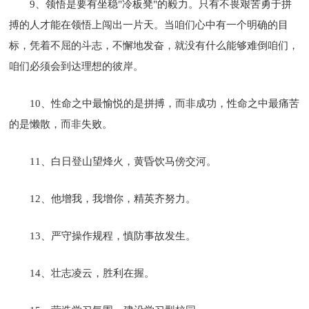
9、领悟是要有坐稳"冷板凳"的毅力。只有不畏艰苦勇于拼
搏的人才能在领悟上闯出一片天。当咱们心中有一个明确的目
标，凭着不屈的斗志，不懈地发奋，就没有什么能够难倒咱们，
咱们必须会到达理想的彼岸。
10、性命之中最愉悦的是拼搏，而非成功，性命之中最痛苦
的是懒散，而非失败。
11、白日登山望烽火，黄昏饮马傍交河。
12、他增我，我增你，精英齐努力。
13、严守操作规程，慎防事故发生。
14、壮志凌云，胜利在握。