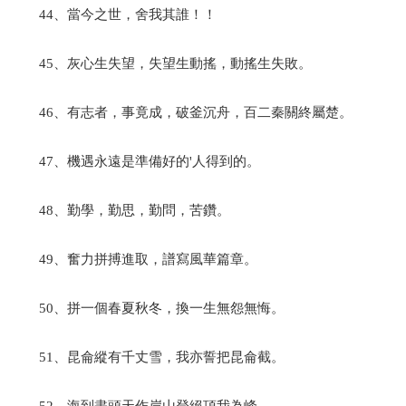
44、當今之世，舍我其誰！！
45、灰心生失望，失望生動搖，動搖生失敗。
46、有志者，事竟成，破釜沉舟，百二秦關終屬楚。
47、機遇永遠是準備好的'人得到的。
48、勤學，勤思，勤問，苦鑽。
49、奮力拼搏進取，譜寫風華篇章。
50、拼一個春夏秋冬，換一生無怨無悔。
51、昆侖縱有千丈雪，我亦誓把昆侖截。
52、海到盡頭天作岸山登絕頂我為峰。